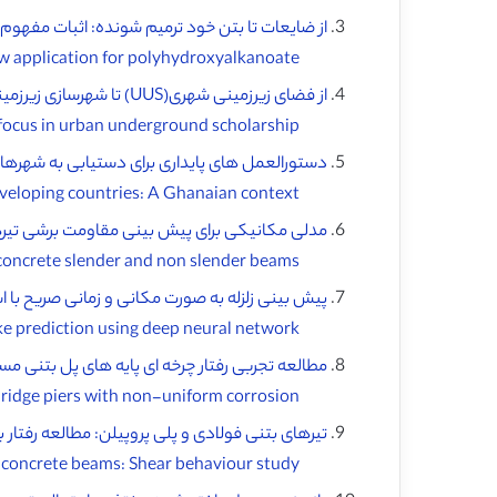
از ضایعات تا بتن خود ترمیم شونده: اثبات مفهوم 
From waste to self-healing concrete: A proof-of-concept of a new application for polyhydroxyalkanoate ♦️
از فضای زیرزمینی شهری(UUS) تا شهرسازی زیرزمینی پایدار(SUU) : تغییر تمرکز در دانش زیرزمینی شهری (
From urban underground space (UUS) to sustainable underground urbanism (SUU): Shifting the focus in urban underground scholarship ♦️
دستورالعمل های پایداری برای دستیابی به شهرهای
Sustainability guidelines to attaining smart sustainable cities in developing countries: A Ghanaian context ♦️
مدلی مکانیکی برای پیش بینی مقاومت برشی تیرهای 
Mechanical model for the shear strength prediction of corrosion-damaged reinforced concrete slender and non slender beams ♦️
پیش بینی زلزله به صورت مکانی و زمانی صریح با 
Spatiotemporally explicit earthquake prediction using deep neural network ♦️
مطالعه تجربی رفتار چرخه ای پایه های پل بتنی مس
Experimental study on the cyclic behavior of reinforced concrete bridge piers with non-uniform corrosion ♦️
تیرهای بتنی فولادی و پلی پروپیلن: مطالعه رفتار ب
The steel and polypropylene reinforced concrete beams: Shear behaviour study ♦️