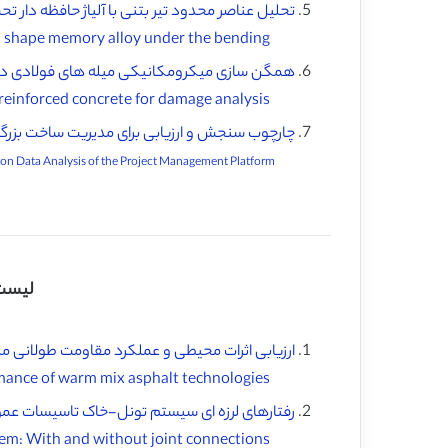
تحلیل عناصر محدود تیر بتنی با آلیاژ حافظه دار 
Finite element analysis of reinforced-concrete beam with shape memory alloy under the bending ♦️
همگن سازی میکرومکانیکی میله های فولادی در بت
Micromechanical homogenisation of steel bars in reinforced concrete for damage analysis ♦
چارچوب سنجش و ارزیابی برای مدیریت ساخت بزرگرا
An Assessment and Evaluation Framework for Highway Construction Management based on Data Analysis of the Project Management Platform ♦
لیست
ارزیابی اثرات محیطی و عملکرد مقاومت طولانی م
Environmental impact evaluation and long-term rutting resistance performance of warm mix asphalt technologies ♦️
رفتارهای لرزه ای سیستم تونل-خاک تاسیسات عموم
Seismic behaviors of utility tunnel-soil system: With and without joint connections ♦️