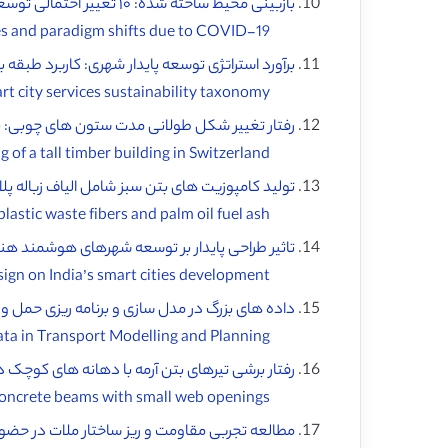
بازبینی محیط ساخته شده: ۱۰ تغییر احتمالی توسعه و تغییر پارادایم به دلیل کووید ۱۹ (
Revisiting the built environment: 10 potential development changes and paradigm shifts due to COVID-19 ♦️
برآورد استراتژی توسعه پایدار شهری: کاربرد طبقه
Assessing the urban sustainable development strategy: An application of a smart city services sustainability taxonomy ♦️
رفتار تغییر شکل طولانی مدت ستون های چوبی: ن
Long-term deformation behaviour of timber columns: Monitoring of a tall timber building in Switzerland ♦️
تولید کامپوزیت های بتن سبز شامل الیاف زباله 
Green concrete composites production comprising metalized plastic waste fibers and palm oil fuel ash ♦️
تاثیر طراحی پایدار بر توسعه شهرهای هوشمند هند
Impact of sustainable design on India’s smart cities development ♦️
داده های بزرگ در مدل سازی و برنامه ریزی حمل و 
Big Data in Transport Modelling and Planning ♦️
رفتار برشی تیرهای بتن آرمه با دهانه های کوچک در
Shear behaviour of reinforced concrete beams with small web openings ♦️
مطالعه تجربی مقاومت و ریز ساختار ملات در حضور