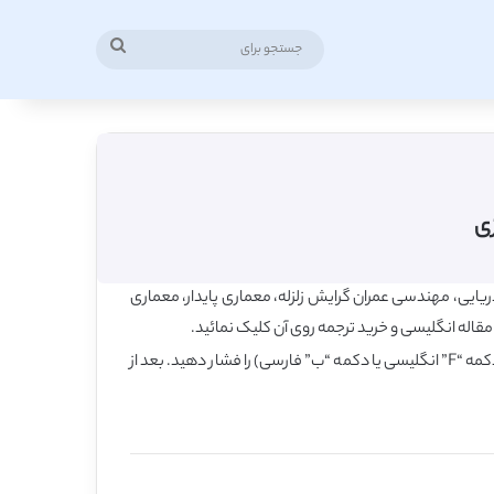
جستجو
برای
زی
یی، مهندسی عمران گرایش زلزله، معماری پایدار، معماری
اله انگلیسی و خرید ترجمه روی آن کلیک نمائید.
همچنین برای یافتن مقاله بر اساس عبارت کلیدی، در همین صفحه، کلید کنترل (Ctrl) را روی کیبورد فشار داده و نگه دارید و همزمان کلید F (دکمه “F” انگلیسی یا دکمه “ب” فارسی) را فشار دهید. بعد از