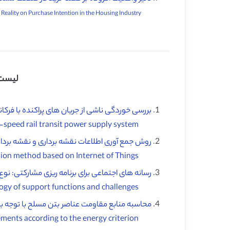
The Influence of Augmented Reality on Purchase Intention in the Housing Industry ♦
لیست 
بررسی خوردگی ناشی از جریان های پراکنده با فرک
Investigation of the low-frequency stray current induced corrosion on reinforced concrete infrastructure in high-speed rail transit power supply system ♦️
روش جمع آوری اطلاعات نقشه برداری و نقشه برداری پهپ
UAV surveying and mapping information collection method based on Internet of Things ♦️
رسانه های اجتماعی برای برنامه ریزی مشارکتی: ن
Social media for collaborative planning: A typology of support functions and challenges ♦
محاسبه منابع مقاومت عناصر بتن مسلح با توجه به م
Strength resource calculation of the reinforced concrete elements according to the energy criterion ♦️