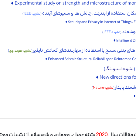
ن استفاده از اینترنت: چالش ها و مسیرهای آینده
(
نشریه IEEE
)
هوشمند
(
نشریه IEEE
)
 های بتنی مسلح با استفاده از مهاربندهای کمانش ناپذیر
(
نشریه هینداوی
)
(
نشریه اسپرینگر
)
ند پایدار
(
نشریه Nature
)
مقالات سال
2020
رشته عمران، معماری و شهرسازی از نشریات معتبر I