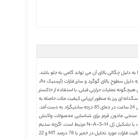
 غالبا به دلیل چگالی بالای آن می تواند گامی به جلو باشد.
معدن مس Neves Corvo پرتغالی ، متعلق به شرکت معدن Lundin، تقریباً 3 میلیون تن در سال تولید می کند. با این وجود ، به دلیل سطوح بالای گوگرد و سایر فلزات (آرسنیک As،
لیه خود قابل استفاده نیست. این مقاله بر تثبیت/انجماد MT با گوگرد بالا، بدون هیچگونه عملیات حرارتی قبلی، با استفاده از خاکستر
MT و نوع فعال کننده و غلظت بودند. سپس سنگدانه ای ریز به منظور ارزیابی کیفیت ملات حاصله به
خمیرها اضافه شد. حداکثر مقاومت فشاری برای خمیرها و ملات ها به ترتیب 14 مگاپاسکال و 24 مگاپاسکال پس از عمل آوری طی 24 ساعت در دمای 85 درجه سانتیگراد به دست آمد.
 ، میکروسکوپ الکترونی روبشی ، طیف سنجی پراکندگی انرژی اشعه ایکس ، پراش اشعه X و طیف سنجی مادون قرمز برای شناسایی محصولات واکنش
استفاده شد و دو نوع آزمایش لیچینگ (فروشویی) برای ارزیابی عملکرد محیطی انجام شد. نتایج نشان داد که افزایش مقاومت با تشکیل ژل N-A-S-H مرتبط است، اگرچه سدیم
سولفات کربنات نیز ایجاد شده است، که نشان می دهد کل سدیم ورودی (intake) می تواند بدون افت مقاومت بهینه شود. حلالیت فلزات مورد تحلیل در خمیر با 78 درصد MT و 22