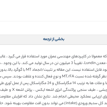
بخشی از ترجمه
فیت سنگدانه ها که معمولا در کاربردهای مهندسی عمران مورد استفاده قرار می گیرد ،
کروم Cr، مس Cu، سرب Pb، روی Zn) در حالت او
بادی (FA) فعال شده قلیایی تمرکز دارد. متغیرهای در نظر گرفته شده نسبت /FA
تحلیل وزن سنجی حرارتی