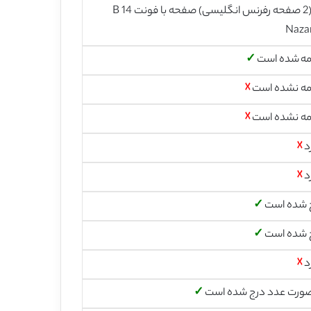
27 (2 صفحه رفرنس انگلیسی) صفحه با فونت 14 B
Naza
مه شده است
✓
مه نشده است
☓
مه نشده است
☓
د
☓
د
☓
 شده است
✓
 شده است
✓
د
☓
صورت عدد درج شده است
✓