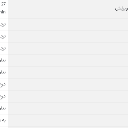
ویرایش
nin
ترج
ترج
ترج
ندار
ندار
درج
درج
ندار
به 