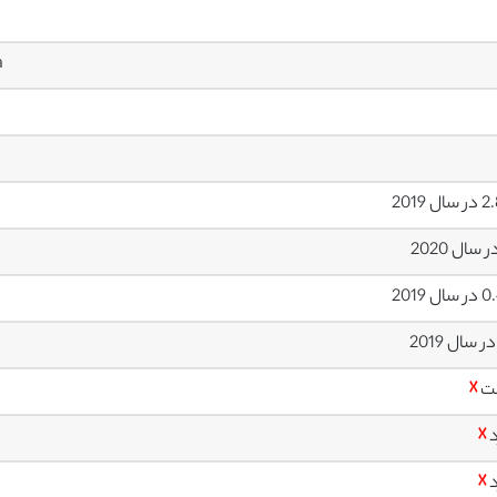
a
ل 2019
ل 2019
ت
☓
د
☓
د
☓