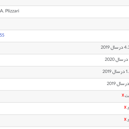
. Plizzari
355
ال 2019
 2019
ت
☓
د
☓
د
☓