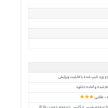
رایش
م شده و آماده دانلود
 – طلایی
26 (1 صفحه رفرنس انگلیسی) صفحه با فونت 14 B