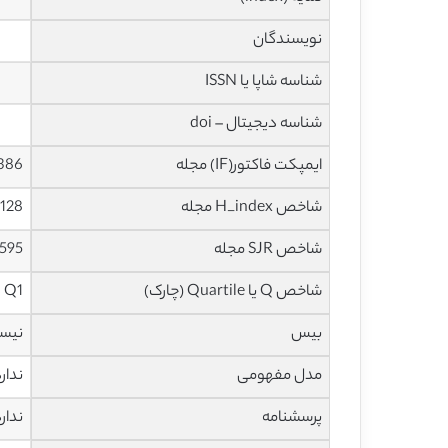
نویسندگان
شناسه شاپا یا ISSN
شناسه دیجیتال – doi
ایمپکت فاکتور(IF) مجله
4.386 در س
شاخص H_index مجله
128 در سال 2020
شاخص SJR مجله
1.595 در سال
شاخص Q یا Quartile (چارک)
Q1 در سال 2019
بیس
نیس
مدل مفهومی
ندار
پرسشنامه
ندار