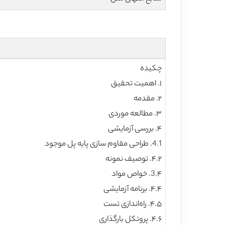
چکیده
۱. اهمیت تحقیق
۲. مقدمه
۳. مطالعه موردی
۴. بررسی آزمایشی
4.1. طراحی مقاوم سازی پایه پل موجود
۴.۲. توصیف نمونه
3.۴. خواص مواد
۴.۴. برنامه آزمایشی
۴.۵. راه‌اندازی تست
۴.۶. پروتکل بارگذاری