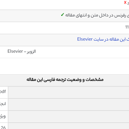
د
☓
ی رفرنس در داخل متن و انتهای مقاله
✓
1
این مقاله در سایت Elsevier
الزویر – Elsevier
مشخصات و وضعیت ترجمه فارسی این مقاله
pdf و ورد تایپ شده با قابلیت وی
انجا
ویژه