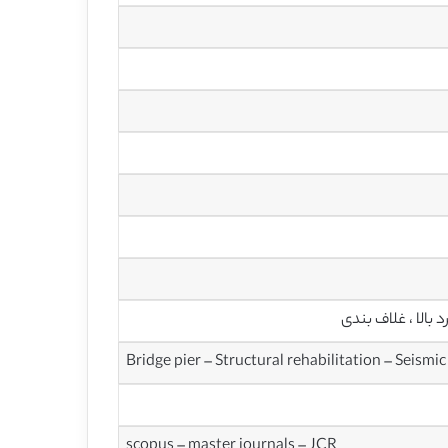
 بالا ، غلاف بندی
Bridge pier – Structural rehabilitation – Seismi
scopus – master journals – JCR