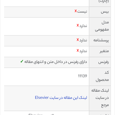
(چارک)
بیس
نیست
☓
مدل
ندارد
☓
مفهومی
پرسشنامه
ندارد
☓
متغیر
ندارد
☓
رفرنس
دارای رفرنس در داخل متن و انتهای مقاله
✓
کد
11139
محصول
لینک مقاله
در سایت
لینک این مقاله در سایت Elsevier
مرجع