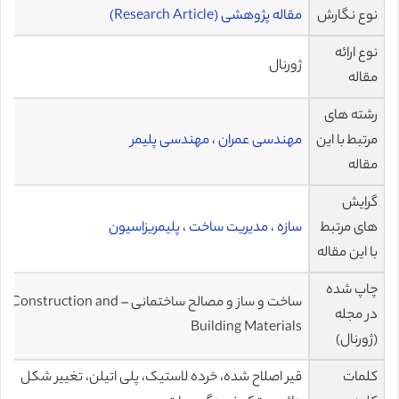
نوع نگارش
مقاله پژوهشی (Research Article)
نوع ارائه
ژورنال
مقاله
رشته های
مرتبط با این
مهندسی عمران
،
مهندسی پلیمر
مقاله
گرایش
های مرتبط
سازه
،
مدیریت ساخت
،
پلیمریزاسیون
با این مقاله
چاپ شده
ساخت و ساز و مصالح ساختمانی – Construction and
در مجله
Building Materials
(ژورنال)
کلمات
قیر اصلاح شده، خرده لاستیک، پلی اتیلن، تغییر شکل