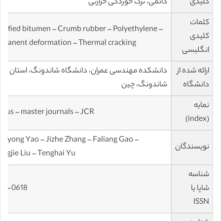
کلیدی
دائمی، ترک خوردگی حرارتی
کلمات
dified bitumen – Crumb rubber – Polyethylene –
کلیدی
rmanent deformation – Thermal cracking
انگلیسی
ارائه شده از
دانشکده مهندسی عمران، دانشگاه شاندونگ، استان
دانشگاه
شاندونگ، چین
نمایه
opus – master journals – JCR
(index)
anyong Yao – Jizhe Zhang – Faliang Gao –
نویسندگان
engjie Liu – Tenghai Yu
شناسه
شاپا یا
50-0618
ISSN