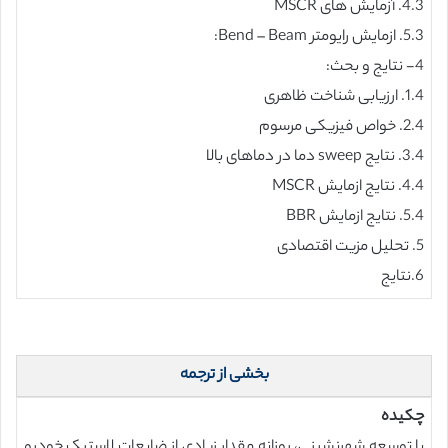
4.3. آزمایش های MSCR
5.3. ازمایش رایومتر Bend – Beam:
4- نتایج و بحث:
1.4. ارزیابی شناخت ظاهری
2.4. خواص فیزیکی مرسوم
3.4. نتایج sweep دما در دماهای بالا
4.4. نتایج ازمایش MSCR
5.4. نتایج ازمایش BBR
5. تحلیل مزیت اقتصادی
6.نتایج
بخشی از ترجمه
چکیده
با توسعه شهرنشینی، روزانه مقدار زیادی از ضایعات لاستیک خودرو