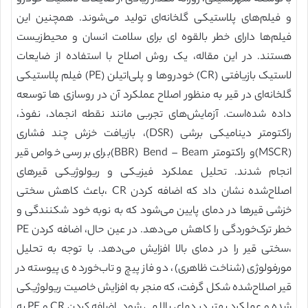
و فیلم‌های پلاستیکی گلخانه‌ای تولید می‌شوند. همچنین این
فیلم‌ها دارای خطر بالقوه ای برای سلامت انسان و محیط‌زیست
هستند. در این مقاله، یک روش اصلاح با استفاده از ضایعات
لاستیک بازیافتی (‏CR) ‏خودروها و پلی‌اتیلن (‏PE)‏ فیلم پلاستیکی
گلخانه‌ای در قیر به منظور اصلاح عملکرد آن در روسازی ها توسعه
داده شده‌است. آزمایش‌های تجربی مانند نقطه انجماد، نفوذ،
راکتومتر دینامیکی برشی (‏DSR)‏، بازیافت خزش چند فشاری
(‏MSCR)‏و راکتومتر Bend – Beam (‏BBR)‏برای بررسی خواص قیر
انجام شدند. تحلیل عملکرد فیزیکی و ریولوژیکی قیرهای
اصلاح‌شده نشان داد که اضافه کردن CR ،باعث کاهش سختی
خزشی قیرها در دمای پایین می‌شود که به نوبه خود شکنندگی و
خطر ترک‌خوردگی را کاهش می‌دهد. در عین حال، اضافه کردن PE
،سختی قیر را در دمای بالا افزایش می‌دهد. با توجه به تحلیل
مورفولوژی (شناخت ظاهری)، دو فاز پیچ و تاب‌خورده ی پیوسته در
قیر اصلاح‌شده شکل گرفت، که منجر به افزایش خاصیت ریولوژیکی
شده و عملکرد بهتر در دمای بالا می‌ شود. اضافه کردن CR و PE به