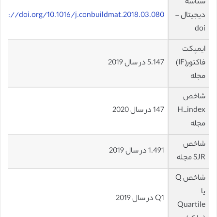
شناسه
دیجیتال –
tps://doi.org/10.1016/j.conbuildmat.2018.03.080
doi
ایمپکت
فاکتور(IF)
5.147 در سال 2019
مجله
شاخص
H_index
147 در سال 2020
مجله
شاخص
1.491 در سال 2019
SJR مجله
شاخص Q
یا
Q1 در سال 2019
Quartile