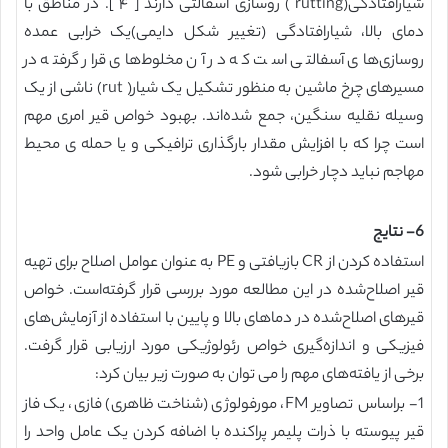
شیارافتادگی(rutting ) روسازی آسفالتی دارند [‏ ۴ ]‏. در مناطق با
دمای بالا، شیارافتادگی (‏تغییر شکل دایمی)‏یک خرابی عمده
روسازی‌های آسفالتی است که در آن مخلوط‌های قرار گرفته در
مسیرهای چرخ ماشین به منظور تشکیل یک شیار( rut) ناشی از یک
وسیله نقلیه سنگین، جمع شده‌اند. بهبود خواص قیر امری مهم
است چرا که با افزایش مقدار بارگذاری ترافیکی و یا حمله ی محیط
مهاجم نباید دچار خرابی شود.
6- نتایج
استفاده کردن از CR بازیافتی و PE به عنوان عوامل اصلاح برای تهیه
قیر اصلاح‌شده در این مطالعه مورد بررسی قرار گرفته‌است. خواص
قیرهای اصلاح‌شده در دماهای بالا و پایین با استفاده از آزمایش‌های
فیزیکی و اندازه‌گیری خواص رئولوژیکی مورد ارزیابی قرار گرفت.
برخی از یافته‌های مهم را می توان به صورت زیر بیان کرد:
1- ‏براساس تصاویر FM، مورفولوژی (شناخت ظاهری) فازی، یک فاز
قیر پیوسته با ذرات پلیمر پراکنده با اضافه کردن یک عامل واحد را