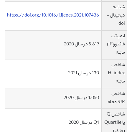
شناسه
دیجیتال –
https://doi.org/10.1016/j.ijepes.2021.107436
doi
ایمپکت
فاکتور(IF)
5.619 در سال 2020
مجله
شاخص
H_index
130 در سال 2021
مجله
شاخص
1.050 در سال 2020
SJR مجله
شاخص Q
یا Quartile
Q1 در سال 2020
(چارک)