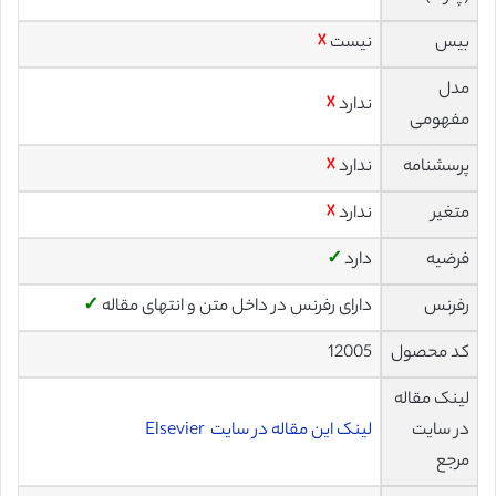
بیس
نیست
☓
مدل
ندارد
☓
مفهومی
پرسشنامه
ندارد
☓
متغیر
ندارد
☓
فرضیه
دارد
✓
رفرنس
دارای رفرنس در داخل متن و انتهای مقاله
✓
کد محصول
12005
لینک مقاله
در سایت
لینک این مقاله در سایت Elsevier
مرجع