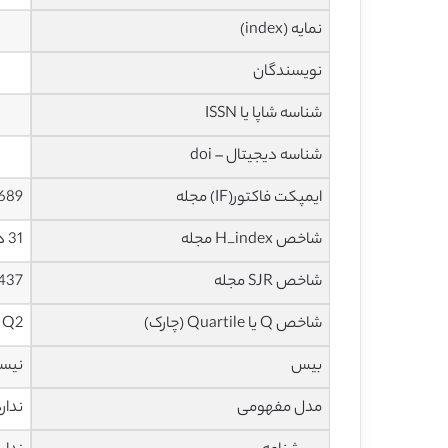
نمایه (index)
نویسندگان
شناسه شاپا یا ISSN
شناسه دیجیتال – doi
ایمپکت فاکتور(IF) مجله
1.689 در سا
شاخص H_index مجله
31 در سال 2021
شاخص SJR مجله
0.437 در سا
شاخص Q یا Quartile (چارک)
Q2 سال 2020
بیس
نیس
مدل مفهومی
ندار