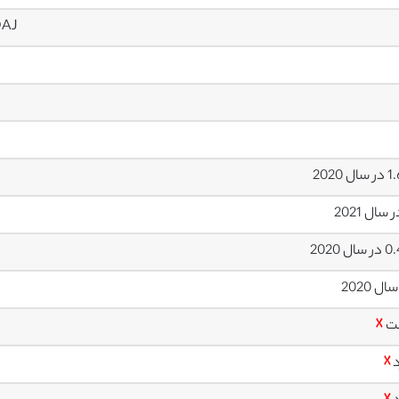
OAJ
ل 2020
ل 2020
ت
☓
د
☓