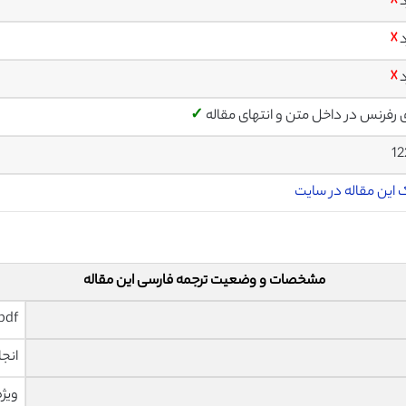
د
☓
د
☓
د
☓
ی رفرنس در داخل متن و انتهای مقاله
✓
12
 این مقاله در سایت
مشخصات و وضعیت ترجمه فارسی این مقاله
pdf و ورد تایپ شده با قابلیت وی
انجا
ویژه