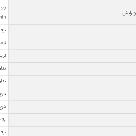
ویرایش
nin
ترج
ترج
ترج
ندار
ندار
درج
درج
به 
ترج