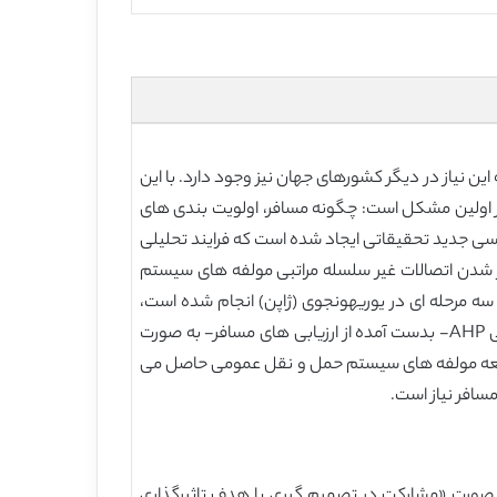
ن نیاز در دیگر کشورهای جهان نیز وجود دارد. با این
بر اولین مشکل است: چگونه مسافر، اولویت بندی های
 جدید تحقیقاتی ایجاد شده است که فرایند تحلیلی
) و روشهای مدلسازی ساختاری تفسیری (ISM) را به روشی جدید ترکیب می کند. ISM برای آشکار شدن اتصالات غیر سلسله مراتبی مولفه های سیستم
 اولین مرحله از بررسی سه مرحله ای در یوریهونجوی (ژاپن) انجام شده است،
دومین و سومین مرحله در یک کارگاه بین المللی با مشارکت کارشناسان انجام شده است. نتایج نشان می دهند که امتیازات اصلی AHP- بدست آمده از ارزیابی های مسافر- به صورت
توسعه مولفه های سیستم حمل و نقل عمومی حاصل می
سافر نیاز است.
صورت «مشارکت در تصمیم گیری با هدف تاثیرگذاری