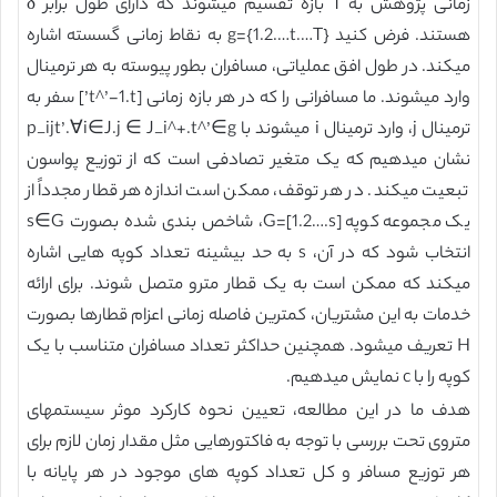
زمانی پژوهش به T بازه تقسیم میشوند که دارای طول برابر δ
هستند. فرض کنید g={1.2.…t.…T} به نقاط زمانی گسسته اشاره
میکند. در طول افق عملیاتی، مسافران بطور پیوسته به هر ترمینال
وارد میشوند. ما مسافرانی را که در هر بازه زمانی [t^’-1.t’] سفر به
ترمینال j، وارد ترمینال i میشوند با p_ijt’.∀i∈J.j ∈ J_i^+.t^’∈g
نشان میدهیم که یک متغیر تصادفی است که از توزیع پواسون
تبعیت میکند. در هر توقف، ممکن است اندازه هر قطار مجدداً از
یک مجموعه کوپه G=[1.2….s]، شاخص بندی شده بصورت s∈G
انتخاب شود که در آن، s به حد بیشینه تعداد کوپه هایی اشاره
میکند که ممکن است به یک قطار مترو متصل شوند. برای ارائه
خدمات به این مشتریان، کمترین فاصله زمانی اعزام قطارها بصورت
H تعریف میشود. همچنین حداکثر تعداد مسافران متناسب با یک
کوپه را با c نمایش میدهیم.
هدف ما در این مطالعه، تعیین نحوه کارکرد موثر سیستمهای
متروی تحت بررسی با توجه به فاکتورهایی مثل مقدار زمان لازم برای
هر توزیع مسافر و کل تعداد کوپه های موجود در هر پایانه با