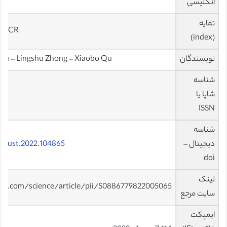
انگلیسی
نمایه
 – JCR
(index)
نویسندگان
 Xu – Lingshu Zhong – Xiaobo Qu
شناسه
شاپا یا
ISSN
شناسه
دیجیتال –
j.tust.2022.104865
doi
لینک
ect.com/science/article/pii/S0886779822005065
سایت مرجع
ایمپکت