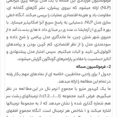
فرمولاسیون قراردادی این مساله با یک مدل برنامه ریزی غیرخطی
(NLP) ارائه میشود که نیروی پیشران، نشر گازهای گلخانه ای،
مقاومت باد و هزینه اقتصادی عملیات را بررسی میکند. آنگاه خطی
سازی مدل NLP، دستیابی به پاسخ سریع آنرا امکانپذیر میسازد. با
بهره گیری از آزمایشات عددی بر مبنای داده های بدست آمده از
متروی شهر شنژن چین، ما ماندگاری مدل ریاضی را شرح داده و
سودمندی مدل را از نظر اقتصادی، کم کربن بودن و پیامدهای
اکولوژیکی تایید و اثبات میکنیم. سپس اعتبار مدل پیشنهادی و
آنالیز حساسیت با مقادیر پارامترهای گوناگون گزارش میشوند.
2- فرمولاسیون مساله
جدول 1 برای راحتی مخاطبین، خلاصه ای از نمادهای مهم بکار رفته
در تمام این مطالعه را ارائه میدهد.
ما یک کریدور مترو با مجموع I ترمینال در این مطالعه در نظر
میگیریم. فرض کنید مجموعه J={1.2.…i.…I} ترمینالهای پشت سر
هم شماره گذاری شده را نشان میدهد که J به مجموعۀ ترمینالها
اشاره میکند و i شاخص هر ترمینال است. آنگاه مجموع افقهای