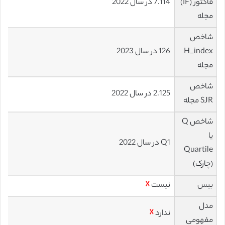
فاکتور (IF)
7.114 در سال 2022
مجله
شاخص
H_index
126 در سال 2023
مجله
شاخص
2.125 در سال 2022
SJR مجله
شاخص Q
یا
Q1 در سال 2022
Quartile
(چارک)
بیس
نیست
☓
مدل
ندارد
☓
مفهومی