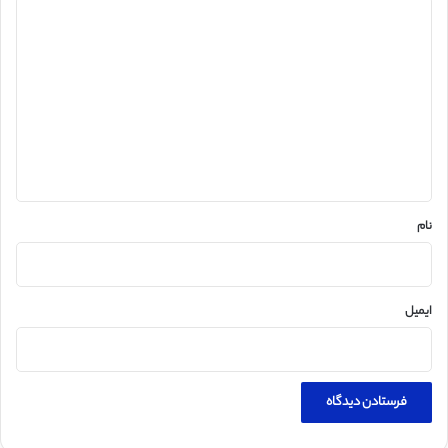
د
ی
د
گ
ا
ه
*
نام
ایمیل