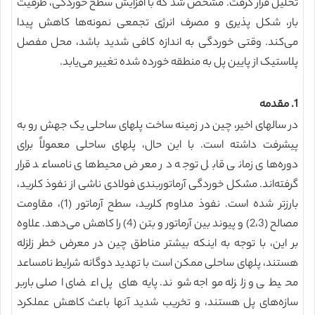
تحلیل قرار گرفت. مشخص شد که با افزایش سطح خوردگی، ظرفیت
بار، شکل پذیری و مصرف انرژی تجمعی نمونه‌ها کاهش پیدا
می‌کند. وقتی خوردگی به اندازه کافی شدید باشد، محل مفصل
پلاستیک از پایین پل به منطقه خورده شده تغییر می‌یابد.
1. مقدمه
در سالهای اخیر، چین در زمینه ساخت پلهای ساحلی یک جهش رو به
پیشرفت داشته است. با این حال، پلهای ساحلی معمولاً برای
دوره‌های زمانی قابل توجه در معرض محیط‌های نامساعد قرار
گرفته‌اند. مشکل خوردگی آرماتوربندی فولادی ناشی از نفوذ کلرید،
بارزتر شده است. نفوذ مداوم کلرید، سطح آرماتور (1)، مقاومت
مصالح (2،3) و پیوند بین آرماتور و بتن (4) را کاهش می‌دهد. علاوه
بر این، با توجه به اینکه بیشتر مناطق چین در معرض خطر زلزله
هستند، پلهای ساحلی ممکن است با تهدید دوگانه شرایط نامساعد
محیطی و زلزله مواجه شوند. پایه‌های پل اعضای اصلی باربر
سازه‌های پل هستند، و تخریب شدید آنها باعث کاهش عملکرد