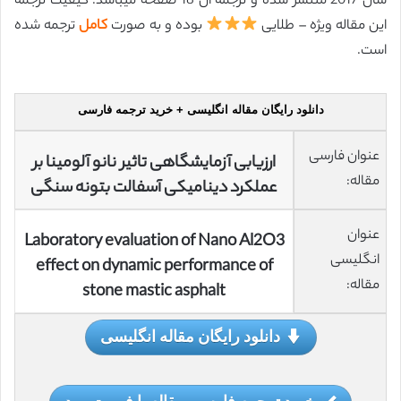
سال 2017 منتشر شده و ترجمه آن 18 صفحه میباشد. کیفیت ترجمه
این مقاله ویژه – طلایی
بوده و به صورت
کامل
ترجمه شده
است.
دانلود رایگان مقاله انگلیسی + خرید ترجمه فارسی
عنوان فارسی
ارزیابی آزمایشگاهی تاثیر نانو آلومینا بر
مقاله:
عملکرد دینامیکی آسفالت بتونه سنگی
عنوان
Laboratory evaluation of Nano Al2O3
انگلیسی
effect on dynamic performance of
مقاله:
stone mastic asphalt
دانلود رایگان مقاله انگلیسی
خرید ترجمه فارسی مقاله با فرمت ورد