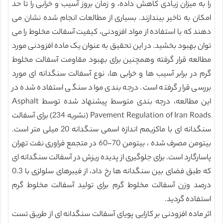
را به میزان زیادی کاهش داده، و زمان بروز آسیب و خرابی را تا حد
امکان به تاخیر بیندازند. بسیاری از مطالعات انجام شده نشان می
دهند که با استفاده از مواد افزودنی، کیفیت آسفالت مخلوط را می
توان بهبود بخشید. در این تحقیق به عنوان یک ماده افزودنی مورد
مطالعه قرار گرفته وهمچنین برای بهبود مقاومت آسفالت مخلوط
گرم در برابر آسیب ها و خرابی ها، نوع آسفالت سنگدانه ای مورد
بررسی قرار گرفته است. درجه بندی مواد سنگی استفاده شده در
این مطالعه، درجه بندی متوسط پیشنهاد شده توسط Asphalt
Pavement Regulation of Iran Roads (نشریه 234) برای آسفالت
سنگدانه ای با ماکزیمم اندازه اسمی سنگدانه 20 میلی متر است.
بیتومن مصرف شده ، بیتومن 70-60 در متجمع فراوری نفت تهران
پاسارگارد است. برای جلوگیری از پدیده ریزش در آسفالت سنگدانه ای
که طبق فضای بین سنگدانه ها رخ داد، از فیبرهای سلولزی با 0.3
درصد وزن آسفالت مخلوط گرم برای تولید آسفالت مخلوط گرم
استفاده گردید.
اثر ماده افزودنی بر کارایی پویای آسفالت سنگدانه ای از طریق تست