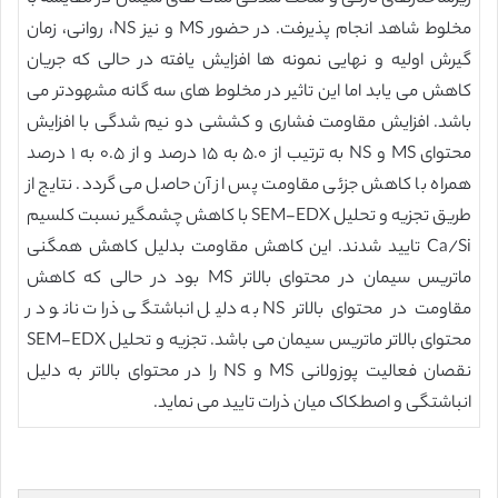
مخلوط شاهد انجام پذیرفت. در حضور MS و نیز NS، روانی، زمان
گیرش اولیه و نهایی نمونه ها افزایش یافته در حالی که جریان
کاهش می یابد اما این تاثیر در مخلوط های سه گانه مشهودتر می
باشد. افزایش مقاومت فشاری و کششی دو نیم شدگی با افزایش
محتوای MS و NS به ترتیب از ۵.۰ به ۱۵ درصد و از ۰.۵ به ۱ درصد
همراه با کاهش جزئی مقاومت پس از آن حاصل می گردد. نتایج از
طریق تجزیه و تحلیل SEM-EDX با کاهش چشمگیر نسبت کلسیم
Ca/Si تایید شدند. این کاهش مقاومت بدلیل کاهش همگنی
ماتریس سیمان در محتوای بالاتر MS بود در حالی که کاهش
مقاومت در محتوای بالاتر NS به دلیل انباشتگی ذرات نانو در
محتوای بالاتر ماتریس سیمان می باشد. تجزیه و تحلیل SEM-EDX
نقصان فعالیت پوزولانی MS و NS را در محتوای بالاتر به دلیل
انباشتگی و اصطکاک میان ذرات تایید می نماید.