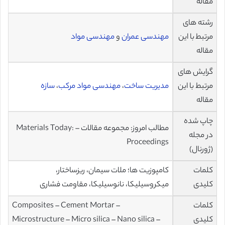
مقاله
رشته های
مرتبط با این
مهندسی عمران
و
مهندسی مواد
مقاله
گرایش های
مرتبط با این
مدیریت ساخت
،
مهندسی مواد مرکب
،
سازه
مقاله
چاپ شده
مطالب امروز: مجموعه مقالات – Materials Today:
در مجله
Proceedings
(ژورنال)
کلمات
کامپوزیت ها؛ ملات سیمان، ریزساختار،
کلیدی
میکروسیلیکا، نانوسیلیکا، مقاومت فشاری
کلمات
Composites – Cement Mortar –
کلیدی
Microstructure – Micro silica – Nano silica –