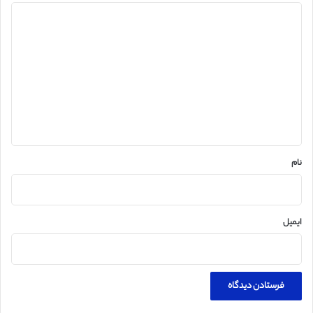
د
ی
د
گ
ا
ه
*
نام
ایمیل