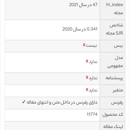
H_index
47 در سال 2021
مجله
شاخص
0.341 در سال 2020
SJR مجله
بیس
نیست
☓
مدل
ندارد
☓
مفهومی
پرسشنامه
ندارد
☓
متغیر
ندارد
☓
رفرنس
دارای رفرنس در داخل متن و انتهای مقاله
✓
کد محصول
11774
لینک مقاله