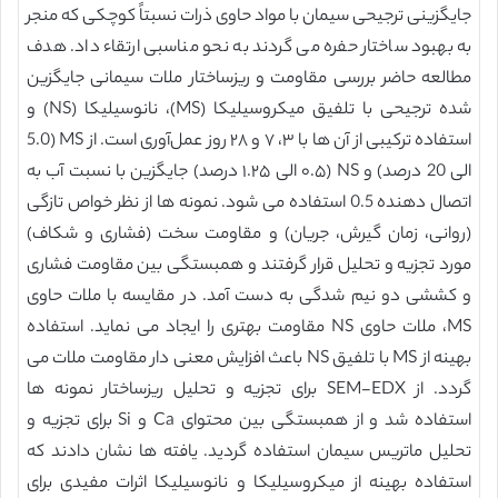
جایگزینی ترجیحی سیمان با مواد حاوی ذرات نسبتاً کوچکی که منجر
به بهبود ساختار حفره می گردند به نحو مناسبی ارتقاء داد. هدف
مطالعه حاضر بررسی مقاومت و ریزساختار ملات سیمانی جایگزین
شده ترجیحی با تلفیق میکروسیلیکا (MS)، نانوسیلیکا (NS) و
استفاده ترکیبی از آن ها با ۳، ۷ و ۲۸ روز عمل‌آوری است. از MS (5.0
الی 20 درصد) و NS (۰.۵ الی ۱.۲۵ درصد) جایگزین با نسبت آب به
اتصال دهنده 0.5 استفاده می شود. نمونه ها از نظر خواص تازگی
(روانی، زمان گیرش، جریان) و مقاومت سخت (فشاری و شکاف)
مورد تجزیه و تحلیل قرار گرفتند و همبستگی بین مقاومت فشاری
و کششی دو نیم شدگی به دست آمد. در مقایسه با ملات حاوی
MS، ملات حاوی NS مقاومت بهتری را ایجاد می نماید. استفاده
بهینه از MS با تلفیق NS باعث افزایش معنی دار مقاومت ملات می
گردد. از SEM-EDX برای تجزیه و تحلیل ریزساختار نمونه ها
استفاده شد و از همبستگی بین محتوای Ca و Si برای تجزیه و
تحلیل ماتریس سیمان استفاده گردید. یافته ها نشان دادند که
استفاده بهینه از میکروسیلیکا و نانوسیلیکا اثرات مفیدی برای