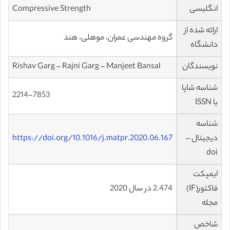
انگلیسی
Compressive Strength
ارائه شده از
گروه مهندسی عمران، موهلی، هند
دانشگاه
نویسندگان
Rishav Garg – Rajni Garg – Manjeet Bansal
شناسه شاپا
2214-7853
یا ISSN
شناسه
دیجیتال –
https://doi.org/10.1016/j.matpr.2020.06.167
doi
ایمپکت
فاکتور(IF)
2.474 در سال 2020
مجله
شاخص