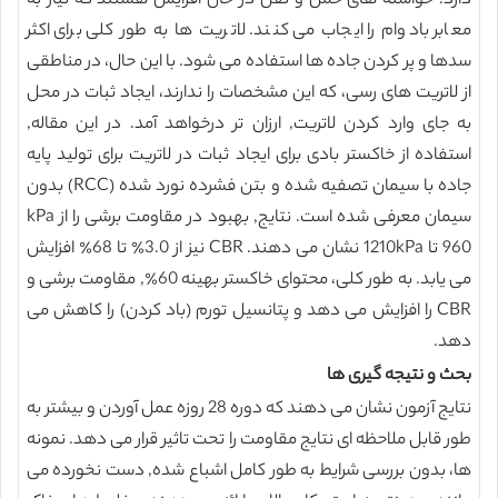
دارد. خواسته های حمل و نقل در حال افزایش هستند که نیاز به
معابر بادوام را ایجاب می کنند. لاتریت ها به طور کلی برای اکثر
سدها و پر کردن جاده ها استفاده می شود. با این حال، در مناطقی
از لاتریت های رسی، که این مشخصات را ندارند، ایجاد ثبات در محل
به جای وارد کردن لاتریت, ارزان تر درخواهد آمد. در این مقاله,
استفاده از خاکستر بادی برای ایجاد ثبات در لاتریت برای تولید پایه
جاده با سیمان تصفیه شده و بتن فشرده نورد شده (RCC) بدون
سیمان معرفی شده است. نتایج, بهبود در مقاومت برشی را از kPa
960 تا 1210kPa نشان می دهند. CBR نیز از 3.0٪ تا 68٪ افزایش
می یابد. به طور کلی، محتوای خاکستر بهینه 60٪, مقاومت برشی و
CBR را افزایش می دهد و پتانسیل تورم (باد کردن) را کاهش می
دهد.
بحث و نتیجه گیری ها
نتایج آزمون نشان می دهند که دوره 28 روزه عمل آوردن و بیشتر به
طور قابل ملاحظه ای نتایج مقاومت را تحت تاثیر قرار می دهد. نمونه
ها، بدون بررسی شرایط به طور کامل اشباع شده, دست نخورده می