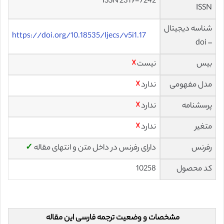
ISSN 2319-7242
ISSN
شناسه دیجیتال
https://doi.org/10.18535/Ijecs/v5i1.17
– doi
بیس
نیست
☓
مدل مفهومی
ندارد
☓
پرسشنامه
ندارد
☓
متغیر
ندارد
☓
رفرنس
دارای رفرنس در داخل متن و انتهای مقاله
✓
کد محصول
10258
مشخصات و وضعیت ترجمه فارسی این مقاله