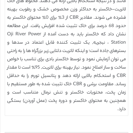
مانند و در نتیجه استحکام بالایی ارائه می دهند. مخلوط های خاک
لاتریت-خاکستر به حداکثر وزن مخصوص خشک و رطوبت بهینه
فشرده می شوند. مقادیر CBR از 3٪ برای 0٪ محتوای خاکستر به
حدود 68 درصد برای خاک تثبیت شده افزایش یافت. این مطالعه
نشان داد که خاکستر باید به دست آمده از Oji River Power
Station ، نیجریه, یک تثبیت کننده قابل اعتماد در سدها و
بسترهای جاده است؛ و اینکه لاتریت دلتایی زیر بزرگراه ها را به راحتی
می توان آزمایش نمود و توسط خاکستر بادی برای تناسب با خواص
ساخت و ساز اصلاح نمود. نیاز بهینه برای لاتریت, 95٪ است تا مقدار
CBR و استحکام بالایی ارائه دهد و پتانسیل تورم را به حداقل
رساند. مقاومت برشی و CBR خاک تثبیت شده به طور مستقیم با
زمان پخت، محتویات خاکستر و تنش نرمال متناسب است و
همچنین به محتوای خاکستر و دوره پخت (عمل آوردن) بستگی
دارد.