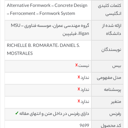
کلمات کلیدی
Alternative Formwork – Concrete Design
انگلیسی
– Ferrocement – Formwork System
ارائه شده از
گروه مهندسی عمران، موسسه فناوری MSU –
دانشگاه
Iligan، فیلیپین
RICHELLE B. ROMARATE، DANIEL S.
نویسندگان
MOSTRALES
بیس
نیست
☓
مدل مفهومی
ندارد
☓
پرسشنامه
ندارد
☓
متغیر
ندارد
☓
رفرنس
دارای رفرنس در داخل متن و انتهای مقاله
✓
کد محصول
9699