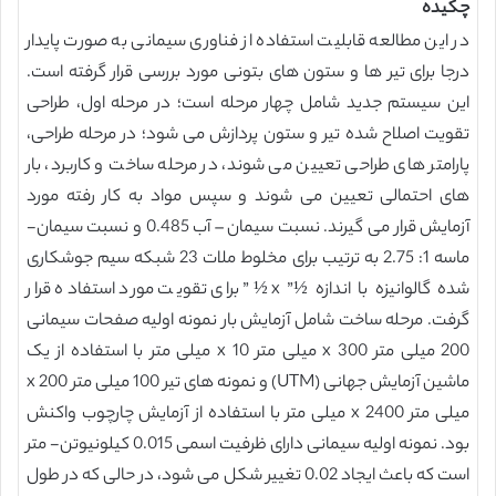
چکیده
در این مطالعه قابلیت استفاده از فناوری سیمانی به صورت پایدار
درجا برای تیر ها و ستون های بتونی مورد بررسی قرار گرفته است.
این سیستم جدید شامل چهار مرحله است؛ در مرحله اول، طراحی
تقویت اصلاح شده تیر و ستون پردازش می شود؛ در مرحله طراحی،
پارامتر های طراحی تعیین می شوند، در مرحله ساخت و کاربرد، بار
های احتمالی تعیین می شوند و سپس مواد به کار رفته مورد
آزمایش قرار می گیرند. نسبت سیمان – آب 0.485 و نسبت سیمان-
ماسه 1: 2.75 به ترتیب برای مخلوط ملات 23 شبکه سیم جوشکاری
شده گالوانیزه با اندازه ½” x ½” برای تقویت مورد استفاده قرار
گرفت. مرحله ساخت شامل آزمایش بار نمونه اولیه صفحات سیمانی
200 میلی متر x 300 میلی متر x 10 میلی متر با استفاده از یک
ماشین آزمایش جهانی (UTM) و نمونه های تیر 100 میلی متر x 200
میلی متر x 2400 میلی متر با استفاده از آزمایش چارچوب واکنش
بود. نمونه اولیه سیمانی دارای ظرفیت اسمی 0.015 کیلونیوتن- متر
است که باعث ایجاد 0.02 تغییر شکل می شود، در حالی که در طول