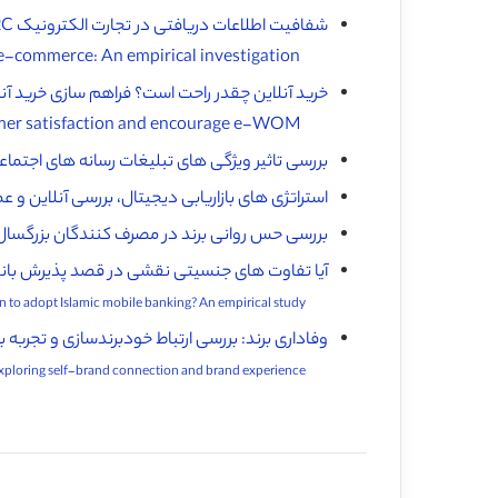
شفافیت اطلاعات دریافتی در تجارت الکترونیک B2C: یک بررسی تجربی (
Perceived information transparency in B2C e-commerce: An empirical investigation ♦
خرید آنلاین چقدر راحت است؟ فراهم سازی خرید 
How convenient is it? Delivering online shopping convenience to enhance customer satisfaction and encourage e-WOM ♦
بررسی تاثیر ویژگی های تبلیغات رسانه های اجتما
استراتژی های بازاریابی دیجیتال، بررسی آنلاین و ع
بررسی حس روانی برند در مصرف کنندگان بزرگسال 
آیا تفاوت های جنسیتی نقشی در قصد پذیرش بانکد
Does gender differences play any role in intention to adopt Islamic mobile banking? An empirical study ♦️
وفاداری برند: بررسی ارتباط خودبرندسازی و تجربه بر
Brand loyalty: Exploring self-brand connection and brand experience ♦️