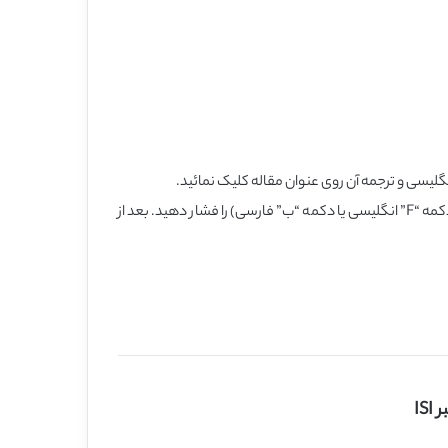
گلیسی و ترجمه آن روی عنوان مقاله کلیک نمائید.
همچنین برای یافتن مقاله بر اساس عبارت کلیدی، در همین صفحه، کلید کنترل (Ctrl) را روی کیبورد فشار داده و نگه دارید و همزمان کلید F (دکمه “F” انگلیسی یا دکمه “ب” فارسی) را فشار دهید. بعد از
IS