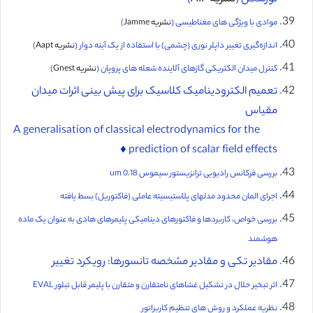
موادی با ویژگی های مغناطیسی (
نشریه Jamme
)
اندازه‌گیری تغییر داپلر نوری (چشمی) با استفاده از یک آینه‌ دوار (
نشریه Aapt
)
کنترل میدان الکتریکی گازهای آلاینده‌ شعله های پروپان (
نشریه Gnest
)
تعمیم الکترودینامیک کلاسیک برای پیش بینی اثرات میدان
مقیاس
A generalisation of classical electrodynamics for the
prediction of scalar field effects ♦️
بررسی فرکانس رادیویی ترانزیستور سیموس 0.18 um
اجرای المان محدود مدلهای پلاستیسیته عاملی (فاکتوریل) بسط یافته
بررسی خواص، کاربردها و فاکتورهای دینامیکی پلیمرهای هادی به عنوان یک ماده
هوشمند
مقادیر تکی و مقادیر مشخصه تانسورها: رویکرد تغییر
اثر تبخیر حلال در تشکیل غشاهای نامتقارن و متقارن با پلیمر قابل تبلور EVAL
نظریه عملکرد و روش های تنظیم کاربراتور