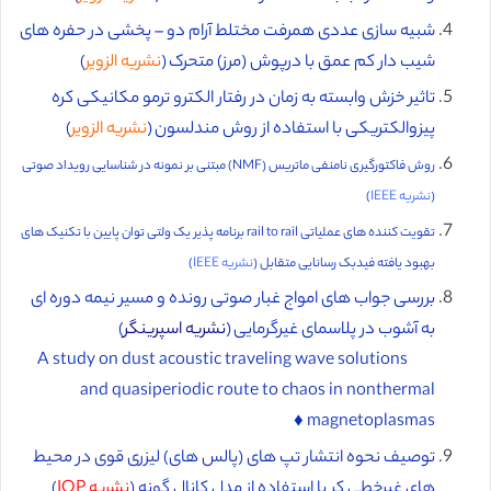
شبیه سازی عددی همرفت مختلط آرام دو – پخشی در حفره های
شیب دار کم عمق با درپوش (مرز) متحرک (
نشریه الزویر
)
تاثیر خزش وابسته به زمان در رفتار الکترو ترمو مکانیکی کره
پیزوالکتریکی با استفاده از روش مندلسون (
نشریه الزویر
)
روش فاکتورگیری نامنفی ماتریس (NMF) مبتنی بر نمونه در شناسایی رویداد صوتی
(
نشریه IEEE
)
تقویت کننده های عملیاتی rail to rail برنامه پذیر یک ولتی توان پایین با تکنیک های
بهبود یافته فیدبک رسانایی متقابل (
نشریه IEEE
)
بررسی جواب های امواج غبار صوتی رونده و مسیر نیمه دوره ای
به آشوب در پلاسمای غیرگرمایی (
نشریه اسپرینگر
)
A study on dust acoustic traveling wave solutions
and quasiperiodic route to chaos in nonthermal
magnetoplasmas ♦️
توصیف نحوه انتشار تپ های (پالس های) لیزری قوی در محیط
های غیرخطی کر با استفاده از مدل کانال گونه (
نشریه IOP
)