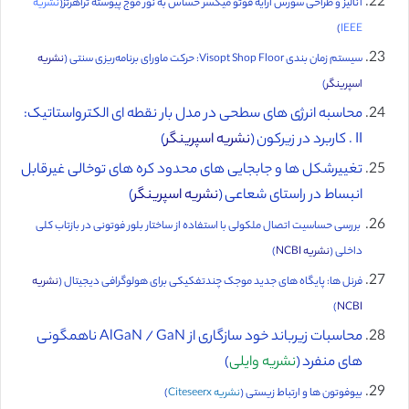
آنالیز و طراحی سورس آرایه فوتو میکسر حساس به نور موج پیوسته تراهرتز(
نشریه
)
IEEE
سیستم زمان بندی Visopt Shop Floor: حرکت ماورای برنامه‌ریزی سنتی (
نشریه
اسپرینگر
)
محاسبه انرژی های سطحی در مدل بار نقطه ای الکترواستاتیک:
II . کاربرد در زیرکون (
نشریه اسپرینگر
)
تغییرشکل ها و جابجایی های محدود کره های توخالی غیرقابل
انبساط در راستای شعاعی (
نشریه اسپرینگر
)
بررسی حساسیت اتصال ملکولی با استفاده از ساختار بلور فوتونی در بازتاب کلی
داخلی (
نشریه NCBI
)
فرنل ‌ها: پایگاه‌ های جدید موجک چندتفکیکی برای هولوگرافی دیجیتال (
نشریه
)
NCBI
محاسبات زیرباند خود سازگاری از AlGaN / GaN ناهمگونی
های منفرد (
نشریه وایلی
)
بیوفوتون ها و ارتباط زیستی (
نشریه Citeseerx
)