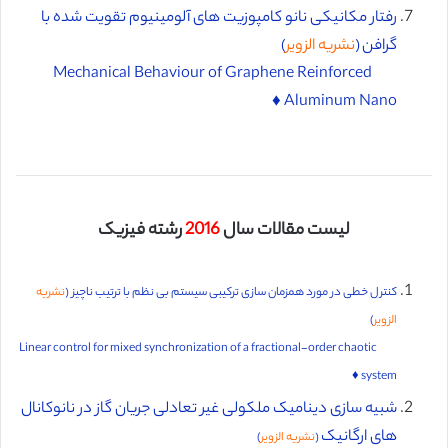
رفتار مکانیکی نانو کامپوزیت های آلومینیوم تقویت شده با
گرافن (
نشریه الزویر
)
Mechanical Behaviour of Graphene Reinforced
Aluminum Nano ♦️
لیست مقالات سال
2016
رشته فیزیک
کنترل خطی در مورد همزمان سازی ترکیبی سیستم بی ‌نظم با ترتیب ناچیز (
نشریه
الزویر
)
Linear control for mixed synchronization of a fractional-order chaotic
system ♦️
شبیه سازی دینامیک ملکولی غیر تعادلی جریان گاز در نانوکانال
های ارگانیک
(
نشریه الزویر
)