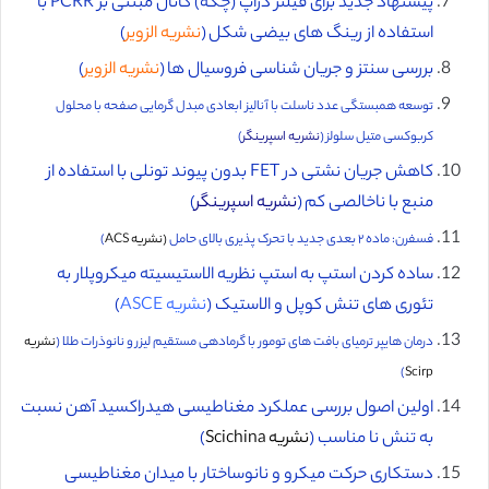
پیشنهاد جدید برای فیلتر دراپ (چکه) کانال مبتنی بر PCRR با
استفاده از رینگ های بیضی شکل (
نشریه الزویر
)
بررسی سنتز و جریان شناسی فروسیال ها (
نشریه الزویر
)
توسعه همبستگی عدد ناسلت با آنالیز ابعادی مبدل گرمایی صفحه با محلول
کربوکسی متیل سلولز (
نشریه اسپرینگر
)
کاهش جریان نشتی در FET بدون پیوند تونلی با استفاده از
منبع با ناخالصی کم (
نشریه اسپرینگر
)
فسفرن: ماده ۲ بعدی جدید با تحرک پذیری بالای حامل
(نشریه ACS
)
ساده کردن استپ به استپ نظریه الاستیسیته میکروپلار به
تئوری های تنش کوپل و الاستیک (
نشریه ASCE
)
درمان هایپر ترمیای بافت های تومور با گرمادهی مستقیم لیزر و نانوذرات طلا (
نشریه
)
Scirp
اولین اصول بررسی عملکرد مغناطیسی هیدراکسید آهن نسبت
به تنش نا مناسب (
نشریه Scichina
)
دستکاری حرکت میکرو و نانوساختار با میدان مغناطیسی