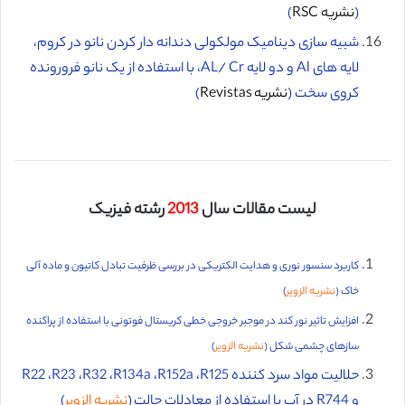
(
نشریه RSC
)
شبیه سازی دینامیک مولکولی دندانه دار کردن نانو در کروم،
لایه های Al و دو لایه AL/ Cr، با استفاده از یک نانو فرورونده
کروی سخت (
نشریه Revistas
)
لیست مقالات سال
2013
رشته فیزیک
کاربرد سنسور نوری و هدایت الکتریکی در بررسی ظرفیت تبادل کاتیون و ماده آلی
خاک (
نشریه الزویر
)
افزایش تاثیر نور کند در موجبر خروجی خطی کریستال فوتونی با استفاده از پراکنده
سازهای چشمی شکل (
نشریه الزویر
)
حلالیت مواد سرد کننده R22 ،R23 ،R32 ،R134a ،R152a ،R125
و R744 در آب با استفاده از معادلات حالت (
نشریه الزویر
)