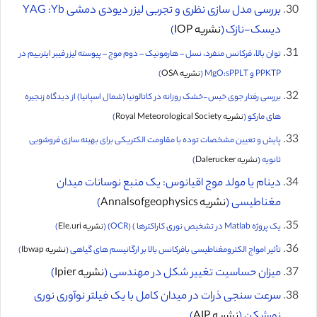
بررسی مدل سازی نظری و تجربی لیزر دیودی دمشی YAG :Yb
دیسک-نازک (
نشریه IOP
)
توان بالا، فرکانس منفرد، نسل – هارمونیک – دوم موج – پیوسته‌ لیزر فیبر ایتربیم در
PPKTP و MgO:sPPLT
(
نشریه OSA
)
بررسی رفتار جوی خیس-خشک روزانه در کاتالونیا (شمال اسپانیا) از دیدگاه زنجیره
های مارکو (
نشریه Royal Meteorological Society
)
پایش و تعیین مشخصات توده با مقاومت الکتریکی برای بهینه سازی فروشویی
ثانویه (
نشریه Dalerucker
)
دینام یا مولد موج اقیانوس: یک منبع نوسانات میدان
مغناطیسی (
نشریه Annalsofgeophysics
)
یک پروژه Matlab در تشخیص نوری کاراکترها ) (OCR) (
نشریه Ele.uri
)
تأثیر امواج الکترومغناطیسی بافرکانس بالا بر ارگانیسم های گیاهی (
نشریه Ibwap
)
میزان حساسیت تغییر شکل در مهندسی (
نشریه Ipier
)
سرعت سنجی ذرات در میدان کامل با یک فیلتر نوآوری نوری
نورشکن (
نشریه AIP
)