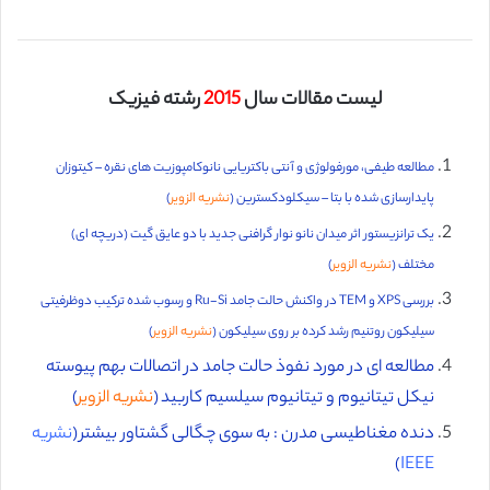
لیست مقالات سال
2015
رشته فیزیک
مطالعه طیفی، مورفولوژی و آنتی باکتریایی نانوکامپوزیت های نقره – کیتوزان
پایدارسازی شده با بتا – سیکلودکسترین (
نشریه الزویر
)
یک ترانزیستور اثر میدان نانو نوار گرافنی جدید با دو عایق گیت (دریچه ‌ای)
مختلف (
نشریه الزویر
)
بررسی XPS و TEM در واکنش حالت جامد Ru-Si و رسوب شده ترکیب دوظرفیتی
سیلیکون روتنیم رشد کرده بر روی سیلیکون (
نشریه الزویر
)
مطالعه ای در مورد نفوذ حالت جامد در اتصالات بهم پیوسته
نیکل تیتانیوم و تیتانیوم سیلسیم کاربید (
نشریه الزویر
)
دنده مغناطیسی مدرن : به سوی چگالی گشتاور بیشتر (
نشریه
)
IEEE