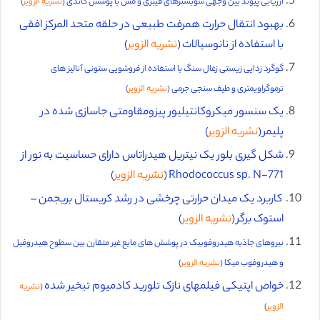
ارزیابی پیوند بین وجهی سوبسترهای فیبری و مس با پوشش کاتدی (
نشریه الزویر
)
بهبود انتقال حرارت همرفت طبیعی در حلقه متحد المرکز افقی
با استفاده از نانوسیالات (
نشریه الزویر
)
گوگرد زدایی زیستی زغال سنگ با استفاده از فروشویی ستونی آنالیز های
ترموگراویمتری و طیف سنجی جرمی (
نشریه الزویر
)
یک سنسور میکروکانتیلیور پیزومقاومتی جاسازی شده در
پلیمر (
نشریه الزویر
)
شکل گیری بلور یک نیتریل هیدراتاس دارای حساسیت به نور از
Rhodococcus sp. N-771 (
نشریه الزویر
)
کاربرد یک میدان حرارتی چرخشی در رشد کریستال بریجمن –
استوک برگر (
نشریه الزویر
)
نیروهای جاذبه هیدروفوبیک در پوشش های مایع غیر متقارن بین سطوح هیدروفیل
و هیدروفوب میکا (
نشریه الزویر
)
خواص اپتیکی فیلمهای نازک تلورید کادمیوم تبخیر شده
(
نشریه
الزویر
)