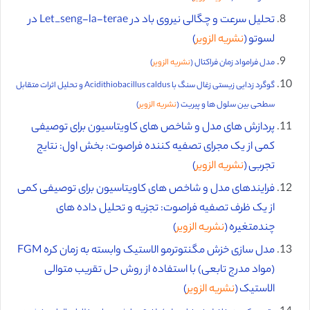
تحلیل سرعت و چگالی نیروی باد در Let_seng-la-terae در
لسوتو (
نشریه الزویر
)
مدل فرامواد زمان فراکتال (
نشریه الزویر
)
گوگرد زدایی زیستی زغال سنگ با Acidithiobacillus caldus و تحلیل اثرات متقابل
سطحی بین سلول ها و پیریت (
نشریه الزویر
)
پردازش های مدل و شاخص های کاویتاسیون برای توصیفی
کمی از یک مجرای تصفیه کننده‌ فراصوت: بخش اول: نتایج
تجربی (
نشریه الزویر
)
فرایندهای مدل و شاخص های کاویتاسیون برای توصیفی کمی
از یک ظرف تصفیه‌ فراصوت: تجزیه و تحلیل داده های
چندمتغیره (
نشریه الزویر
)
مدل سازی خزش مگنتوترمو الاستیک وابسته به زمان کره FGM
(مواد مدرج تابعی) با استفاده از روش حل تقریب متوالی
الاستیک (
نشریه الزویر
)