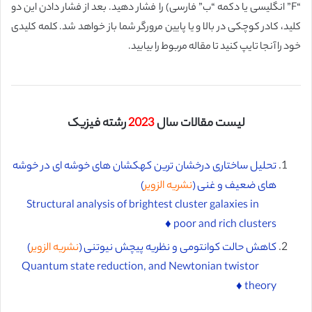
“F” انگلیسی یا دکمه “ب” فارسی) را فشار دهید. بعد از فشار دادن این دو
کلید، کادر کوچکی در بالا و یا پایین مرورگر شما باز خواهد شد. کلمه کلیدی
خود را آنجا تایپ کنید تا مقاله مربوط را بیابید.
لیست مقالات سال
2023
رشته فیزیک
تحلیل ساختاری درخشان ترین کهکشان های خوشه ای در خوشه
های ضعیف و غنی (
نشریه الزویر
)
Structural analysis of brightest cluster galaxies in
poor and rich clusters ♦️
کاهش حالت کوانتومی و نظریه پیچش نیوتنی (
نشریه الزویر
)
Quantum state reduction, and Newtonian twistor
theory ♦️