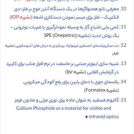
معرفی نانو همنواگرها در یک دستگاه آنتن موج بر فلز-دی
الکتریک – فلز برای میسر نمودن دستکاری اشعه (
نشریه IOP
)
کمی یابی اشباع گاز به وسیله نمودارگیری با ضربات نوترونی –
یک روش جدید (نشریه (
)
SPE (Onepetro
جت میکروپلاسمای اتمسفری غیرموازنه: رویکردی به درمان های آندوسکوپی (
نشریه
)
AIP
شبیه سازی اینورتر مبتنی بر ماسفت در نرم افزار متلب برای کاربرد
در گرمایش القایی (
نشریه Ijsr
)
پلاسمای جوی با دمای پایین برای رفع آلودگی میکروبی
(
نشریه Formatex
)
گالیوم فسفید به عنوان ماده برای نوری مرئی و مادون قرمز
Gallium Phosphide as a material for visible and
infrared optics ♦️