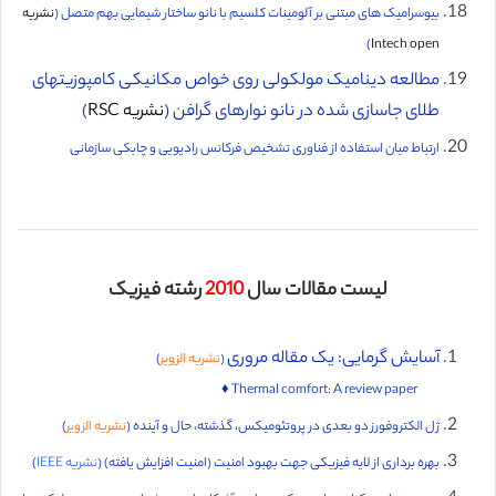
بيوسراميک های مبتنی بر آلومينات كلسيم با نانو ساختار شيمایی بهم متصل (
نشریه
)
Intech open
مطالعه دینامیک مولکولی روی خواص مکانیکی کامپوزیتهای
طلای جاسازی شده در نانو نوارهای گرافن (
نشریه RSC
)
ارتباط میان استفاده از فناوری تشخیص فرکانس رادیویی و چابکی سازمانی
لیست مقالات سال
2010
رشته فیزیک
آسایش گرمایی: یک مقاله مروری
(
نشریه الزویر
)
Thermal comfort: A review paper ♦️
ژل الکتروفورز دو بعدی در پروتئومیکس، گذشته، حال و آینده (
نشریه الزویر
)
بهره برداری از لایه فیزیکی جهت بهبود امنیت (امنیت افزایش یافته) (
نشریه IEEE
)