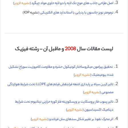
اصل طراحی جاذب های موج تک لایه یا دو لایه حاوی مواد چپگرد (
نشریه الزویر
)
ترمومتر نویز جانسون با ردیابی با استاندارد های الکتریکی (
نشریه IOP
)
لیست مقالات سال
2008
و ماقبل آن – رشته فیزیک
تحقیق پیرامون میکروساختار کوتیکول حشره و مقاومت کامپوزیت سوراخ تشکیل
شده بیومیمتیک (
نشریه الزویر
)
تاثیر کربن سیاه بر پایداری اشعه فرابنفش فیلم های LLDPE تحت شرایط هوازدگی
مصنوعی (
نشریه الزویر
)
تاثیر رسوب فاز پروسکایت بر ویسکوزیته فلز کوره حرارتی تیتانیوم تحت شرایط
دینامیک اکسیداسیون (
نشریه الزویر
)
اثر محرک نفوذ بر تغییر شکل سدهای سان فرناندو (
نشریه الزویر
)