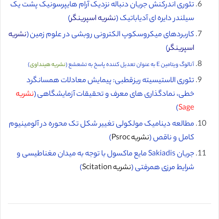
تئوری اندرکنش جریان دنباله نزدیک آرام هایپرسونیک پشت یک
سیلندر دایره ای آدیاباتیک (
نشریه اسپرینگر
)
کاربردهای میکروسکوپ الکترونی روبشی در علوم زمین (
نشریه
اسپرینگر
)
آنالوگ ویتامین E به عنوان تعدیل کننده پاسخ به تشعشع (
نشریه هینداوی
)
تئوری‌ الاستیسیته ریزقطبی: پیمایش معادلات همسانگرد
خطی، نمادگذاری ‌های معرف و تحقیقات آزمایشگاهی (
نشریه
)
Sage
مطالعه دینامیک مولکولی تغییر شکل تک محوره در آلومینیوم
کامل و ناقص (
نشریه Psroc
)
جریان Sakiadis مایع ماکسول با توجه به میدان مغناطیسی و
شرایط مرزی همرفتی (
نشریه Scitation
)