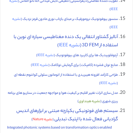
تقویت کننده تفاضلی(دیفرانسیلی) تلفیقی تابش میدانی خلا نانو الماس (
نشریه
)
IEEE
سنسور بیوفوتونیک نرومورفیک بر مبنای بازتاب نوری مادون قرمز نزدیک (
نشریه
)
IEEE
آنالیز گشتاور انتقالی یک دنده مغناطیسی سیاره ای نوین با
استفاده از 3D FEM (
نشریه IEEE
)
آپتوفلوییدیک ها برای کاربرد های بیوفوتونیک (
نشریه IEEE
)
منابع توان فشرده (کامپکت) برای گرمایش توکامک (
نشریه IEEE
)
طراحی کارآمد افزونه هیبریدی با استفاده از اتوماتون سلولی کوانتوم نقطه ای
(
نشریه IEEE
)
مدل سازی اثرات تغییر اقلیم بر کیفیت هوا و مواجهه جمعیت در سناریو های برنامه
ریزی شهری (
نشریه هینداوی
)
سیستم های فوتونیکی یکپارچه مبتنی بر ابزارهای اندیس
گرادیانی فعال شده با اپتیک تبدیلی
(
نشریه Nature
)
Integrated photonic systems based on transformation optics enabled