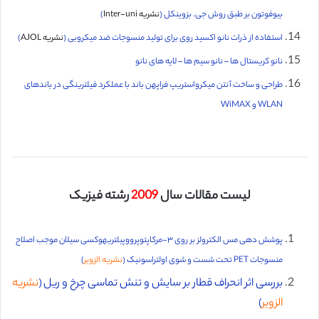
بیوفوتون بر طبق روش جی. بزوینکل (
نشریه Inter-uni
)
استفاده از ذرات نانو اکسید روی برای تولید منسوجات ضد میکروبی (
نشریه AJOL
)
نانو کریستال ها – نانو سیم ها – لایه های نانو
طراحی و ساخت آنتن میکرواستریپ فراپهن باند با عملکرد فیلترینگی در باندهای
WLAN و WiMAX
لیست مقالات سال
2009
رشته فیزیک
پوشش دهی مس الکترولز بر روی ۳-مرکاپتوپرووپیلتریهوکسی سیلان موجب اصلاح
منسوجات PET تحت شست و شوی اولتراسونیک (
نشریه الزویر
)
بررسی اثر انحراف قطار بر سایش و تنش تماسی چرخ و ریل (
نشریه
الزویر
)