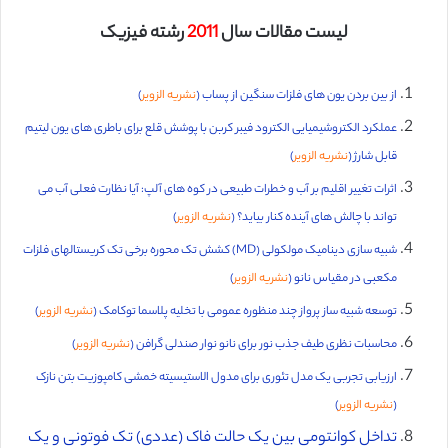
لیست مقالات سال
2011
رشته فیزیک
از بین بردن یون های فلزات سنگین از پساب (
نشریه الزویر
)
عملکرد الکتروشیمیایی الکترود فیبر کربن با پوشش قلع برای باطری های یون لیتیم
قابل شارژ (
نشریه الزویر
)
اثرات تغییر اقلیم بر آب و خطرات طبیعی در کوه های آلپ: آیا نظارت فعلی آب می
تواند با چالش های آینده کنار بیاید؟ (
نشریه الزویر
)
شبیه سازی دینامیک مولکولی (MD) کشش تک محوره برخی تک کریستالهای فلزات
مکعبی در مقیاس نانو (
نشریه الزویر
)
توسعه شبیه ساز پرواز چند منظوره عمومی با تخلیه پلاسما توکامک (
نشریه الزویر
)
محاسبات نظری طیف جذب نور برای نانو نوار صندلی گرافن (
نشریه الزویر
)
ارزیابی تجربی یک مدل تئوری برای مدول الاستیسیته خمشی کامپوزیت بتن نازک
(
نشریه الزویر
)
تداخل کوانتومی بین یک حالت فاک (عددی) تک فوتونی و یک