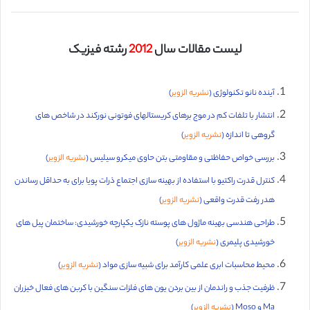
لیست مقالات سال
2012
رشته فیزیک
آینده نانو تکنولوژی (
نشریه الزویر
)
انتشار با تلفات کم در موج برهای کریستالهای فوتونی نورکند در شاخص های
گروهی تا اندازه (
نشریه الزویر
)
بررسی خواص حفاظتی و مقاومتی بتن حاوی میکرو سیلیس (
نشریه الزویر
)
کنترل قدرت راکتیو با استفاده از بهینه سازی اجتماع ذرات پویا برای به حداقل رساندن
هدر رفت قدرت واقعی (
نشریه الزویر
)
طراحی هندسی بهینه ماژول های پوسته نازک یکپارچه خورشیدی: ساختمان پیل های
خورشیدی پلیمری (
نشریه الزویر
)
محیط محاسبات ابری علمی کارآمد برای شبیه سازی مواد (
نشریه الزویر
)
ظرفیت جذب و راندمان از بین بردن یون های فلزات سنگین با کربن های فعال خیزران
Ma و Moso (
نشریه الزویر
)