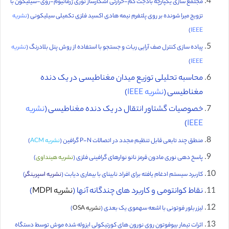
مجتمع سازی یکپارچه بادجت کم-حرارتی آشکارساز نوری ژرمانیوم-روی-سیلیکون با
تزویج میرا شونده بر روی پلتفرم نیمه هادى اکسید فلزى تکمیلى سیلیکونی (
نشریه
)
IEEE
پیاده سازی کنترل صف آرایی ربات و جستجو با استفاده از روش پنل بلادرنگ (
نشریه
)
IEEE
محاسبه تحلیلی توزیع میدان مغناطیسی در یک دنده
مغناطیسی (
نشریه IEEE
)
خصوصیات گشتاور انتقال در یک دنده مغناطیسی (
نشریه
)
IEEE
منطق چند تابعی قابل تنظیم مجدد در اتصالات P-N گرافین (
نشریه ACM
)
پاسخ‌ دهی نوری مادون قرمز نانو نوارهای گرافینی فلزی (
نشریه هینداوی
)
کاربرد سیستم ادغام یافته برای افراد نابینای با بیماری دیابت (
نشریه اسپرینگر
)
نقاط کوانتومی و کاربرد های چندگانه آنها (
نشریه MDPI
)
لیزر بلور فوتونی با اشعه سهموی یک بعدی (
نشریه OSA
)
اثرات تیمار بیوفوتون روی نورون های کورتیکولی ایزوله شده موش توسط دستگاه