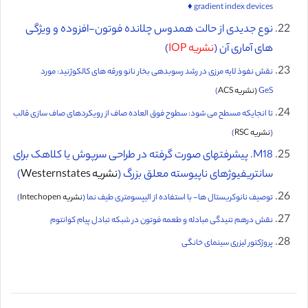
gradient index devices ♦️
نوع جدیدی از حالت همدوس چلانده فوتون-افزوده و ویژگی
های آماری آن (
نشریه IOP
)
نقش نفوذ لایه مرزی در رشد رسوبدهی بخار نانو ورقه های کالکوژنید: مورد
GeS
(نشریه ACS
)
تا انجایکه مسطح می شود: سطوح فوق العاده صاف از رویکردهای صاف سازی قالب
(
نشریه RSC
)
M18. پیشرفتهای صورت گرفته در طراحی سرپوش یا کلاهک برای
سانتریفیوژهای ناپیوسته معلق بزرگ (
نشریه Westernstates
)
توصیف نانوکریستال ها- با استفاده از الیپسومتری طیف نما (
نشریه Intechopen
)
نقش درهم تنیدگی مبادله و طعمه فوتون در شبکه تبادل پیام کوانتوم
پروژکتور لیزری سینمای خانگی