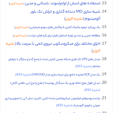
استفاده های انسان از اولتراسوند: باستانی و مدرن
(
نشریه الزویر
)
شبیه سازی MD دندانه گذاری و خراش تک بلور
آلومینیوم (
نشریه الزویر
)
یک رویکرد ترمودینامیک آماری به واکنش های سونو شیمیایی(
نشریه الزویر
)
مطالعه تجربی و عددی زاویه استقرار (قرار) برای کره های درشت (
نشریه الزویر
)
اجزای مختلف برای میکروسکوپ نیروی اتمی با سرعت بالا (
نشریه
الزویر
)
مبدل های UPS تک فازی شبکه عصبی کنترل شده با پاسخ گذرا و سازگار با بارهای
مختلف (
نشریه IEEE
)
یک مدل SCR فشرده جامع برای شبیه سازی مدار CMD ESD (
نشریه IEEE
)
تبدیل طول موج تمام نوری یک سیگنال پوشیده از هرج و مرج (بی نظمی کامل)
(
نشریه IEEE
)
ترانسدیوسرهای فراصوتی میکروماشین شده خازنی: کاربرد نسل آتی با تصویربرداری
صوتی یا فوتو آکوستیک (
نشریه IEEE
)