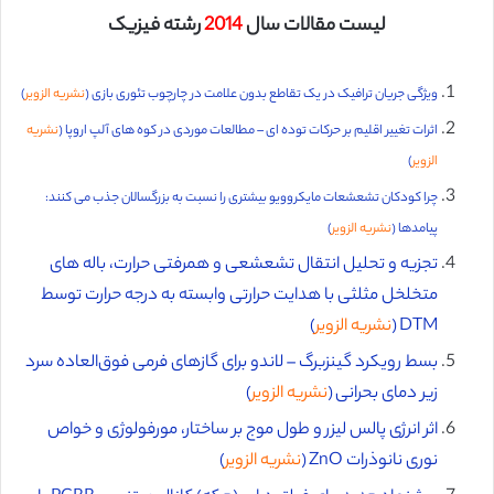
لیست مقالات سال
2014
رشته فیزیک
ویژگی جریان ترافیک در یک تقاطع بدون علامت در چارچوب تئوری بازی (
نشریه الزویر
)
اثرات تغییر اقلیم بر حرکات توده ای – مطالعات موردی در کوه های آلپ اروپا (
نشریه
الزویر
)
چرا کودکان تشعشعات مایکروویو بیشتری را نسبت به بزرگسالان جذب می کنند:
پیامدها (
نشریه الزویر
)
تجزیه و تحلیل انتقال تشعشعی و همرفتی حرارت، باله های
متخلخل مثلثی با هدایت حرارتی وابسته به درجه حرارت توسط
DTM (
نشریه الزویر
)
بسط رویکرد گینزبرگ – لاندو برای گازهای فرمی فوق‌العاده سرد
زیر دمای بحرانی (
نشریه الزویر
)
اثر انرژی پالس لیزر و طول موج بر ساختار، مورفولوژی و خواص
نوری نانوذرات ZnO (
نشریه الزویر
)