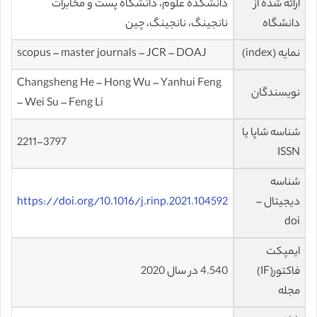
ارائه شده از
دانشکده علوم، دانشگاه پست و مخابرات
دانشگاه
نانجینگ، نانجینگ، چین
نمایه (index)
scopus – master journals – JCR – DOAJ
Changsheng He – Hong Wu – Yanhui Feng
نویسندگان
– Wei Su – Feng Li
شناسه شاپا یا
2211-3797
ISSN
شناسه
دیجیتال –
https://doi.org/10.1016/j.rinp.2021.104592
doi
ایمپکت
فاکتور(IF)
4.540 در سال 2020
مجله