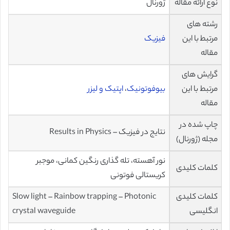
نوع ارائه مقاله
ژورنال
رشته های
مرتبط با این
فیزیک
مقاله
گرایش های
مرتبط با این
بیوفوتونیک
،
اپتیک و لیزر
مقاله
چاپ شده در
نتایج در فیزیک – Results in Physics
مجله (ژورنال)
نور آهسته، تله گذاری رنگین کمانی، موجبر
کلمات کلیدی
کریستالی فوتونی
کلمات کلیدی
Slow light – Rainbow trapping – Photonic
انگلیسی
crystal waveguide