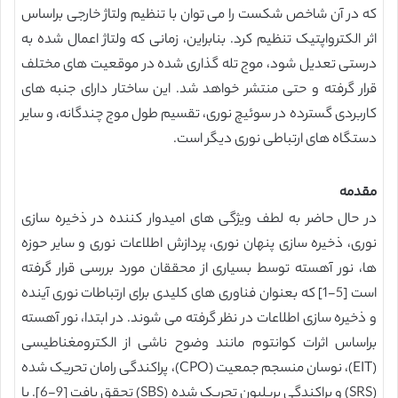
که در آن شاخص شکست را می توان با تنظیم ولتاژ خارجی براساس
اثر الکترواپتیک تنظیم کرد. بنابراین، زمانی که ولتاژ اعمال شده به
درستی تعدیل شود، موج تله گذاری شده در موقعیت های مختلف
قرار گرفته و حتی منتشر خواهد شد. این ساختار دارای جنبه های
کاربردی گسترده در سوئیچ نوری، تقسیم طول موج چندگانه، و سایر
دستگاه های ارتباطی نوری دیگر است.
مقدمه
در حال حاضر به لطف ویژگی های امیدوار کننده در ذخیره سازی
نوری، ذخیره سازی پنهان نوری، پردازش اطلاعات نوری و سایر حوزه
ها، نور آهسته توسط بسیاری از محققان مورد بررسی قرار گرفته
است [5-1] که بعنوان فناوری های کلیدی برای ارتباطات نوری آینده
و ذخیره سازی اطلاعات در نظر گرفته می شوند. در ابتدا، نور آهسته
براساس اثرات کوانتوم مانند وضوح ناشی از الکترومغناطیسی
(EIT)، نوسان منسجم جمعیت (CPO)، پراکندگی رامان تحریک شده
(SRS) و پراکندگی بریلیون تحریک شده (SBS) تحقق یافت [9-6]. با