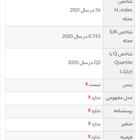
شاخص
H_index
56 در سال 2021
مجله
شاخص SJR
0.743 در سال 2020
مجله
شاخص Q یا
Quartile
Q2 در سال 2020
(چارک)
بیس
نیست
☓
مدل مفهومی
ندارد
☓
پرسشنامه
ندارد
☓
متغیر
ندارد
☓
فرضیه
ندارد
☓