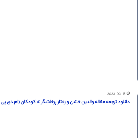
2023-03-15
دانلود ترجمه مقاله والدین خشن و رفتار پرخاشگرانه کودکان (ام دی پی آی 2022) (ترجمه ویژه – طل