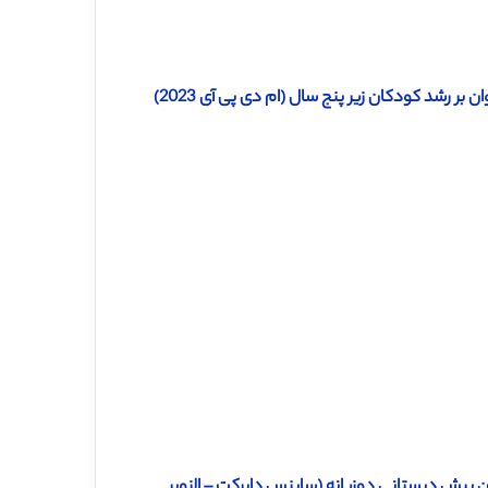
بر رشد کودکان زیر پنج سال (ام دی پی آی 2023)
کان پیش دبستانی دوزبانه (ساینس دایرکت – الزویر