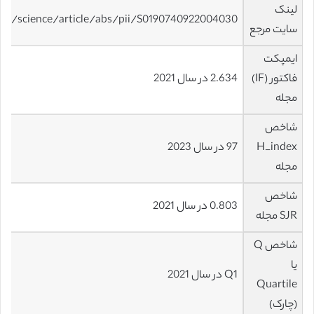
لینک
com/science/article/abs/pii/S0190740922004030
سایت مرجع
ایمپکت
فاکتور (IF)
2.634 در سال 2021
مجله
شاخص
H_index
97 در سال 2023
مجله
شاخص
0.803 در سال 2021
SJR مجله
شاخص Q
یا
Q1 در سال 2021
Quartile
(چارک)