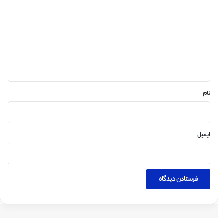
ی
د
گ
ا
ه
*
نام
ایمیل