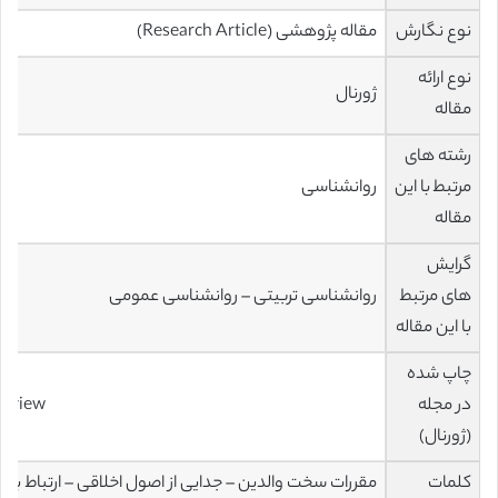
نوع نگارش
مقاله پژوهشی (Research Article)
نوع ارائه
ژورنال
مقاله
رشته های
مرتبط با این
روانشناسی
مقاله
گرایش
های مرتبط
روانشناسی تربیتی – روانشناسی عمومی
با این مقاله
چاپ شده
در مجله
Children and Youth Services Review
(ژورنال)
کلمات
مقررات سخت والدین – جدایی از اصول اخلاقی – ارتباط با