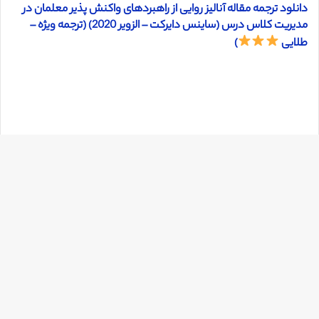
دانلود ترجمه مقاله آنالیز روایی از راهبردهای واکنش پذیر معلمان در
مدیریت کلاس درس (ساینس دایرکت – الزویر 2020) (ترجمه ویژه –
طلایی
)
دک
با
به
بالا