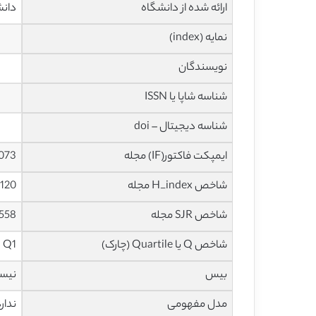
ارائه شده از دانشگاه
دانش
نمایه (index)
نویسندگان
شناسه شاپا یا ISSN
شناسه دیجیتال – doi
ایمپکت فاکتور(IF) مجله
4.073 در سا
شاخص H_index مجله
120 در سال 2020
شاخص SJR مجله
1.558 در سال
شاخص Q یا Quartile (چارک)
Q1 در سال 2019
بیس
نیس
مدل مفهومی
ندار