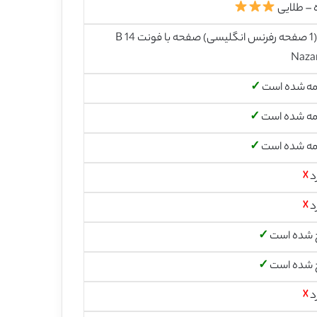
 – طلایی
26 (1 صفحه رفرنس انگلیسی) صفحه با فونت 14 B
Naza
مه شده است
✓
مه شده است
✓
مه شده است
✓
د
☓
د
☓
 شده است
✓
 شده است
✓
د
☓