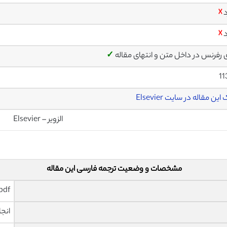
د
☓
د
☓
ی رفرنس در داخل متن و انتهای مقاله
✓
11
این مقاله در سایت Elsevier
الزویر – Elsevier
مشخصات و وضعیت ترجمه فارسی این مقاله
pdf و ورد تایپ شده با قابلیت وی
انجا