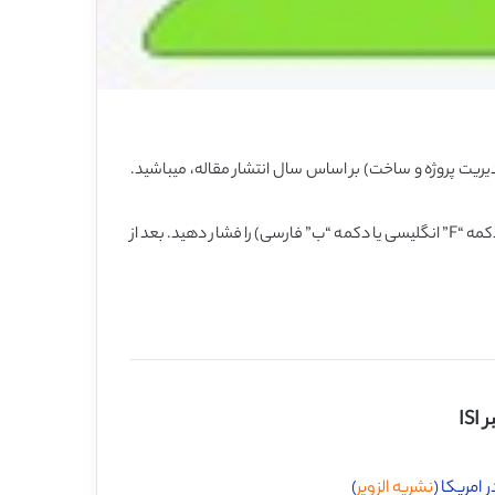
یت پروژه و ساخت) بر اساس سال انتشار مقاله، میباشید.
همچنین برای یافتن مقاله بر اساس عبارت کلیدی، در همین صفحه، کلید کنترل (Ctrl) را روی کیبورد فشار داده و نگه دارید و همزمان کلید F (دکمه “F” انگلیسی یا دکمه “ب” فارسی) را فشار دهید. بعد از
IS
امریکا (
نشریه الزویر
)