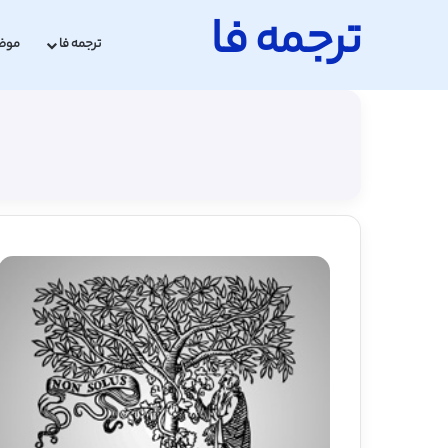
ترجمه فا
ترجمه فا
موض