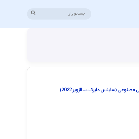
جستجو
برای
صنوعی (ساینس دایرکت – الزویر 2022)