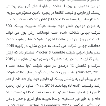
در این تحقیق، بر روی استفاده از قراردادهای آتی برای پوشش
ریسک ارز خارجی و قیمت کالاها در زنجیره تأمین متمرکز می شویم.
یک نظر سنجی توسط اسکات (2009) نشان داد که ریسک ارز خارجی
به عنوان دومین عامل مهم توسط هیأت مدیریت ریسک 500
شرکت جهانی شناخته شده است. نوسانات ارزش پول می تواند
باعث ضرر و زیان قابل ملاحظه ای در شرکت هایی شود که در
معاملات جهانی شرکت می کنند. به عنوان مثال، در ژانویه 2015،
مدیر عامل اجرایی شرکت Procter & Gamble هشدار داد که ارزش
ارزش گذاری دلار منجر به کاهش 5 درصدی فروش های سال 2015
شرکت و کاهش 12 درصدی در سود شرکت آنها شده است (
Narvaez, 2015). به عنوان یک مثال دیگر، در سال 2016، شرکت
های بریتانیایی به پوشش ریسک ارز خارجی خود برای حفاظت از خطر
رشد برکسیت (Brexit) پرداختند (Nag، 2016). علاوه بر این، زنجیره
تأمین نیز به طور مستقیم توسط ریسک قیمت کالا و قیمت مواد
خام و به طور غیر مستقیم توسط هزینه های انرژی و حمل و نقل
تحت تأثیر قرار گرفت (Zsidisin, Hartley, & Gaudenzi, 2016). به