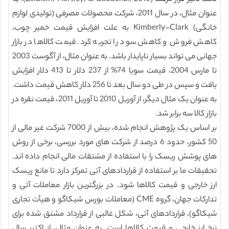
عنوان مثال، در سال 2011، شرکت محصولات مصرفی (تولیدی لوازم
خانگی) Kimberly-Clark به علت افزایش قیمت خمیر چوب،
کاهش فروش و کاهش سود را تجربه کرد. قیمت کالاها در بازار
جهانی می تواند بسیار ناپایدار باشد. به عنوان مثال، از آگوست 2003
تا مارس 2004، قیمت سویا 74% از 237 دلار تا 413 دلار افزایش
یافت و سپس در طی دو سال بعد تا 256 دلار کاهش قیمت داشت.
به عنوان یک مثال دیگر، از آوریل 2010 تا آوریل 2011، قیمت نقره در
بازار کالا سه برابر شد.
بر اساس یک پژوهش انجام شده، بیش از 7000 شرکت غیر مالی از
50 کشور، حدود 6 درصد از شرکت های مورد بررسی، برخی از روش
های پوشش ریسک را با استفاده از مشتقات مالی انجام داده اند.
تحقیقات ما بر استفاده از قراردادهای آتی تمرکز دارد تا مانع ریسک
ارز خارجی و قیمت کالاها شود. در بزرگترین بازار معاملات آتی و
تدارکات جهان، گروه CME (معاملات بورس شیکاگو و هیأت تجاری
شیکاگو)، قراردادهای آتی، شکل غالبی از قرارداد مشتق شده برای
نرخ ارز خارجی و قیمت کالاها است. به عنوان مثال، از اکتبر سال