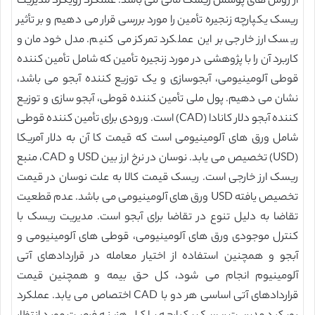
از روش های پوشش ریسک مالی می باشد. عملکرد رویکرد مدیریت
ریسک یکپارچه زنجیره تأمین را مورد بررسی قرار می دهیم و بر تأثیر
ریسک ارز خارجی بر این عملکرد تمرکز می کنیم. مدل خودمان و
کاربرد آن را با پژوهشی در مورد زنجیره تأمین که شامل تأمین کننده
قوطی آلومینیومی، آبجوسازی و یک توزیع کننده آبجو می باشد،
نشان می دهیم. پول ملی تأمین کننده قوطی، آبجو سازی و توزیع
کننده آبجو دلار کانادا (CAD) است. ورودی برای تأمین کننده قوطی
شامل ورق های آلومینیومی است که قیمت کا آن به دلار آمریکا
(USD) تخصیص می یابد. نوسان در نرخ ارز بین USD و CAD، منبع
ریسک ارز خارجی است. ریسک قیمت کالا به علت نوسان در قیمت
تخصیص یافته USD ورق های آلومینیومی می باشد. عدم قطعیت
تقاضا به دلیل تنوع در تقاضا برای آبجو است. مدیریت ریسک با
کنترل موجودی ورق های آلومینیومی، قوطی های آلومینیومی و
آبجو و همچنین استفاده از اختیار معامله در قراردادهای آتی
آلومینیوم انجام می شود، کل حق بیمه و همچنین قیمت
قراردادهای آتی اساسی هر دو با CAD اختصاص می یابد. عملکرد