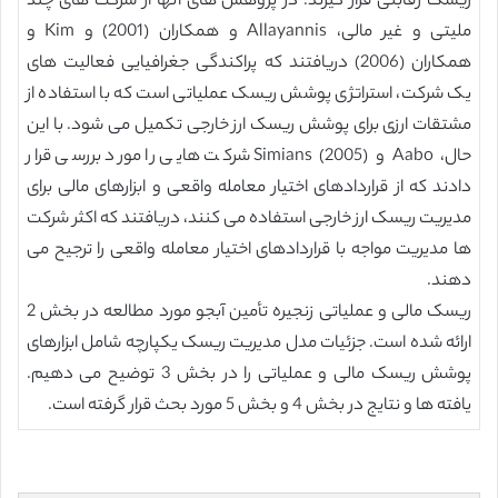
ریسک رقابتی قرار گیرند. در پژوهش های آنها از شرکت های چند
ملیتی و غیر مالی، Allayannis و همکاران (2001) و Kim و
همکاران (2006) دریافتند که پراکندگی جغرافیایی فعالیت های
یک شرکت، استراتژی پوشش ریسک عملیاتی است که با استفاده از
مشتقات ارزی برای پوشش ریسک ارز خارجی تکمیل می شود. با این
حال، Aabo و Simians (2005) شرکت هایی را مورد بررسی قرار
دادند که از قراردادهای اختیار معامله واقعی و ابزارهای مالی برای
مدیریت ریسک ارز خارجی استفاده می کنند، دریافتند که اکثر شرکت
ها مدیریت مواجه با قراردادهای اختیار معامله واقعی را ترجیح می
دهند.
ریسک مالی و عملیاتی زنجیره تأمین آبجو مورد مطالعه در بخش 2
ارائه شده است. جزئیات مدل مدیریت ریسک یکپارچه شامل ابزارهای
پوشش ریسک مالی و عملیاتی را در بخش 3 توضیح می دهیم.
یافته ها و نتایج در بخش 4 و بخش 5 مورد بحث قرار گرفته است.