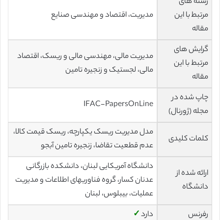
رشته های
مرتبط با این
مدیریت، اقتصاد و مهندسی صنایع
مقاله
گرایش های
مدیریت مالی، مهندسی مالی و ریسک، اقتصاد
مرتبط با این
مالی، لجستیک و زنجیره تامین
مقاله
چاپ شده در
IFAC-PapersOnLine
مجله (ژورنال)
مدل مدیریت ریسک یکپارچه، ریسک قیمت کالا،
کلمات کلیدی
عدم قطعیت تقاضا، زنجیره تامین آبجو
دانشگاه آمریکایی لبنان، دانشکده بازرگانی
ارائه شده از
عدنان کسار، گروه فناوریهای اطلاعات و مدیریت
دانشگاه
عملیات، بیبلوس، لبنان
رفرنس
دارد
✓