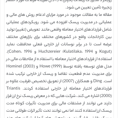
رویکرد مدیریت ریسک یکپارچه با کل هزینه فرصت مورد انتظار
زنجیره تأمین تعیین می شود.
مقاله ما به مقالات موجود در مورد مزایای ادغام روش های مالی و
عملیاتی در مدیریت ریسک افزوده می شود. رویکردهای عملیاتی
شامل قراردادهای اختیار معامله واقعی مانند تعویض (تغییر) تولید
بین کارخانجات واقع در کشورهای مختلف برای بازارهای مختلف
عرضه است تا در برابر نوسانات ارز خارجی فعلی محافظت نماید
(Kogut و Kulatilaka، 1994؛ Huchzereier و Cohen، 1996).
استفاده از قراردادهای اختیار معامله با استفاده از ملاحظات مالی در
مدل های توسعه یافته توسط Howe (1999) و Hominel (2003)
برای مدیریت عدم قطعیت تقاضا و ریسک ارز خارجی ترکیب شده
است. Ding و همکاران (2007) از تعویق تخصیص ظرفیت علاوه بر
قراردادهای اختیار معامله ارز خارجی استفاده کردند. Triantis
(2000) اشاره می کند، شرکت هایی که در معرض ریسک نرخ ارز قرار
دارند می توانند از مشتقات مالی برای مدیریت تأثیرات کوتاه مدت
ریسک ارز استفاده کنند اما نمی توانند تحت تأثیر اثرات طولانی مدت