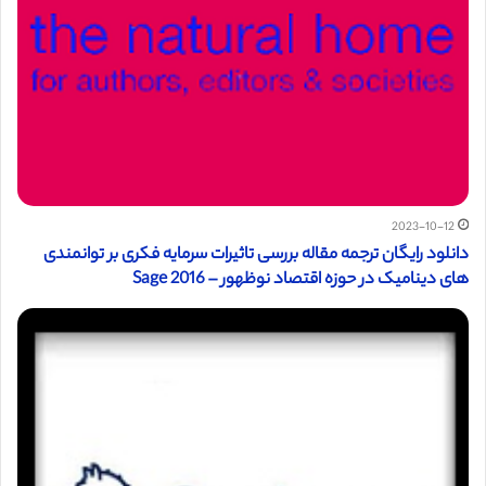
2023-10-12
دانلود رایگان ترجمه مقاله بررسی تاثيرات سرمايه فكری بر توانمندی
های ديناميک در حوزه اقتصاد نوظهور – Sage 2016