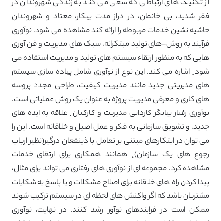
از تکنیک های ارتباطی که سعی می کند به زندگی شهروندان در
فقر شدید، بی خانمان، در دراز مدت بیکار، معتاد و شهروندان
حاشیه نشین خدمات مربوطه را ارائه کند مشاهده می شود. نوآوری
فرآیند به روش-های تولید مبتکرانه، سبک های مدیریت و فن آوری
هایی که به منظور ارتقاء سیستم های تولید و مدیریت استفاده می
شود˛ اشاره می کند. این نوع از نوآوری شامل پیاده سازی سیستم
های مدیریتی جدید مانند مدیریت کیفیت، طراحی مجدد پروسه
های کاری و معرفی مدیریت پروژه به عنوان یک روش عملیاتی است.
نوآوری رفتار بیانگر کاردانی مدیریت و کارکنان˛ علاقه به ایده های
جدید، و تشویق سازمانی به فکر و عمل اصیل و خلاقانه است. این را
می توان در ابتکارهای مبتنی بر تعامل با ذینفعان درگیر(نظیر ارباب
رجوع های یک سازمان)˛ همانند همکاری برای ارتقای خدمات
مشاهده کرد. مجموعه ای از نوآوری های رفتاری می تواند برای مثال،
پیدا کردن راه های خلاقانه برای اصلاح مشکلات و یا پاسخ به شکایات
مشتریان باشد که اگر واکنش های لحظه ای در سیستم ترکیب شوند
ممکن است در فرایندهای نوآور رشد کنند. در نهایت، نوآوری