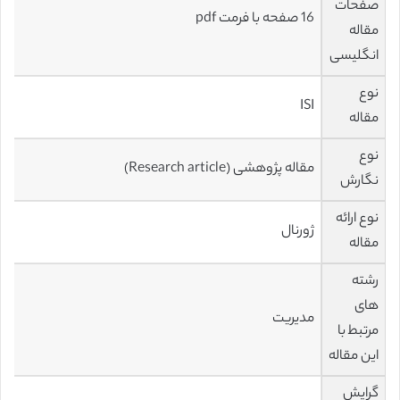
صفحات
16 صفحه با فرمت pdf
مقاله
انگلیسی
نوع
ISI
مقاله
نوع
مقاله پژوهشی (Research article)
نگارش
نوع ارائه
ژورنال
مقاله
رشته
های
مدیریت
مرتبط با
این مقاله
گرایش