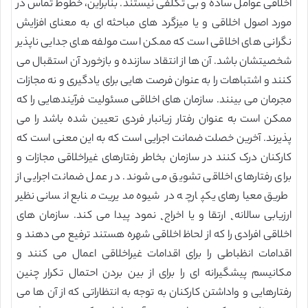
اخلاقی عوامل ساده و بی تکلفی نیستند. بنابراین، خطوط تماس در
مورد اصول اخلاقی و یا میزگرد های مباحثه ای به معنای افزایش
نگرانی های اخلاقی است که ممکن است مولفه های جدایی ناپذیر
شخصیتشان باشد. آن ها از انتقاد سازنده و بازخورد آن استقبال می
کنند و اشتباهات را به عنوان فرصت هایی برای یادگیری و نه مجازات
مجرمان می بینند. سازمان های اخلاقی مسئولیت فرآیندهایی را که
ممکن است به عنوان رفتار زیانبار فردی تعیین شده باشد را می
پذیرند. آخرین خصلت ضمانت اجرایی است که به این معنی است که
کارکنان درک کنند در سازمان بخاطر رفتارهای غیراخلاقی مجازات و
برای رفتارهای اخلاقی تشویق می شوند. در عمل ضمانت اجرایی از
طریق معیارهای یکپارچه در شیوه مدیریت منابع انسانی نظیر
ارزیابی سالانه˛ ارتقا و یا اخراج˛ نمود پیدا می کند. سازمان های
اخلاقی افرادی را که از لحاظ اخلاقی شهره هستند ترفیع می دهند و
اقدامات انظباطی را برای اقدامات غیراخلاقی اعمال می کنند و
مکانیسم پیشگیرانه ای را برای از بین بردن احتمال تکرار چنین
رفتارهایی و واداشتن کارکنان به توجه به انتظاراتی که از آن ها می