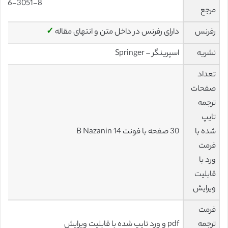
016-3051-8
مرجع
رفرنس
دارای رفرنس در داخل متن و انتهای مقاله
✓
نشریه
اسپرینگر – Springer
تعداد
صفحات
ترجمه
تایپ
شده با
30 صفحه با فونت 14 B Nazanin
فرمت
ورد با
قابلیت
ویرایش
فرمت
ترجمه
pdf و ورد تایپ شده با قابلیت ویرایش