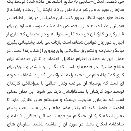
می دهند. امکان-سنجی به منابع اختصاص داده شده توسط یک
سازمان مربوط می شود به طوری که کارکنان آن قادر باشند از
هنجارهای مورد انتظار پیروی کنند. این فضیلت˛ در زمان˛ اطلاعات˛
آموزش˛ و/یا منابع مالی تخصیص داده شده بوسیله سازمان برای
قادر کردن کارکنان خود به کار مسئولانه و در محیطی که عاری از
اجبار یا دور زدن قوانین شفاف است بازتاب می یابد. پشتیبانی پذیری
بیانگر حمایت و تشویق سازمانی برای پیروی از هنجارها است. در
عمل، این به معنای احترام متقابل، اعتماد و تلاش صادقانه برای
منافع مشترک در جامعه ای است که نگرانی و یا شور و شوق برای
کاری که آنها انجام می دهند را به اشتراک می گذارند. شفافیت درجه
ای است که بوسیله آن عواقب رفتار اخلاقی یا غیراخلاقی کارکنان
توسط خود کارکنان یا همکارانشان درک می شود. این بدان معنی
است که سازمان˛ مدیریت ریسک و سیستم های نظارتی دارد تا
اطمینان حاصل کند که رفتار مضر مخفی نمی ماند. بحث پذیری
یعنی اینکه کارکنان هنگام مواجهه با مسائل اخلاقی˛ آزادانه و
صادقانه امکان بحث در مورد آن را داشته باشند. سازمان های