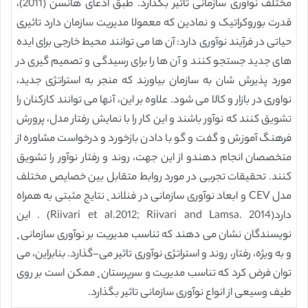
مختلف نوآوری سازمانی تاثیر بگذارد. طبق ادعای هانسن (2011)،
قدرت بوروکراتیک و نمادین که معمولا مدیریت سازمان دارد تاثیری
حیاتی در فرآیند نوآوری دارد: آن ها می توانند محیط خارجی برای ایده
های جدید جستجو کنند و آن ها را برای رسیدگی و تصمیم گیری در
مورد پذیرش شان به سازمان بیاورند که منجر به استراتژی جدید،
نواوری در بازار و کالا می شود. علاوه بر این، آنها می توانند کارکنان را
تشویق کنند که نوآور باشند و این کار را با نمایش رفتار مدل، پرورش
فرهنگ آموزش و گفت و گو با دادن بازخورد و درخواست مشاوره از
متخصصان انجام دهندو از این جهت، روند و رفتار نوآور را تشویق
کنند. تحقیقات تجربی در مورد روابط متقابل بین خصایص مختلف
مدل CEV و ابعاد نوآوری سازمانی در فنلاند˛ نتایج مثبتی به همراه
دارد(Riivari et al.2012; Riivari and Lamsa. 2014) . این
نویسندگان نشان می دهند که تناسب مدیریت بر نوآوری سازمانی˛
و به ویژه، رفتار، روند و استراتژی نوآوری تاثیر می-گذارد. بنابراین، می
توان فرض کرد که تناسب مدیریت و سرپرستان˛ ممکن است بر روی
طیف وسیعی از انواع نوآوری سازمانی تاثیر بگذارد.