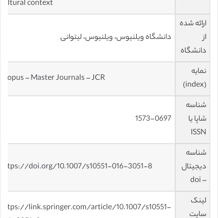
cultural context
ارائه شده
از
دانشگاه ویلنیوس، ویلنیوس، لیتوانی
دانشگاه
نمایه
Scopus – Master Journals – JCR
(index)
شناسه
شاپا یا
1573-0697
ISSN
شناسه
دیجیتال
https://doi.org/10.1007/s10551-016-3051-8
– doi
لینک
https://link.springer.com/article/10.1007/s10551-
سایت