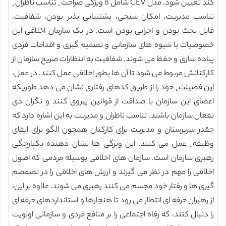
کند تعیین شود. مدل CEV شامل 8 ویژگی صراحت˛ تناسب ناظران˛
تناسب مدیریت، امکان سنجی، پشتیبانی پذیر بودن، شفافیت،
قابل بحث بودن و اجرایی بودن است. در یک سازمان اخلاقی این
خصوصیات با شیوه های سازمانی و تصمیم گیری و اقدامات فردی
پیاده سازی و حفظ می شوند. شفافیت به انتظارات صریح سازمان از
کارکنانش مربوط می شود تا آن ها بطور اخلاقی عمل کنند. در عمل،
این فضیلت˛ خود را از طریق کدهای رفتاری نشان می دهد طوریکه
اعضای این سازمان با صداقت از قوانین پیروی کنند و نگران ذی
نفعان سازمان باشند. تناسب ناظران و مدیریت به این اشاره دارد که
چقدر سرپرستان و مدیریت برای کارکنان همچون الگو برای ایفای
وظیفه˛ عمل می کنند. این ویژگی ها نشان دهنده یکپارچگی
رهبری سازمان است. سازمان های اخلاقی بوسیله مردمی که اصول
اخلاقی را مهم در نظر می گیرند و ارزش های اخلاقی را در تصمصم
گیری ها و رفتار خود مجسم می کنند رهبری می شوند. علاوه بر این،
از رهبران حرفه ای انتظار می رود تا هنجارها و استانداردهای حرفه ای
را دنبال کنند، که رفاه اجتماعی را بر منافع فردی و سازمانی اولویت