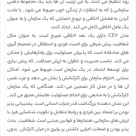
رود تنظیم می کنند. به این ترتیب آن ها باید یک مجموعه ذهنی
سازمانی را که به انتظارات از زندگی خوب مربوط می شود˛ با عادت
کردن به فضایل اخلاقی و ترویج خصایلی که یک سازمان را به عنوان
یک عامل اخلاقی کامل می کند˛ ایجاد کنند.
مدل CEV دارای یک بعد اخلاقی صریح است. به عنوان مثال
شفافیت پیش شرطی برای امنیت فردی و استقلال در تصمیم گیری
های صادقانه است که پذیرش مسئولیت برای رفتارهایش را ممکن
می کند. تناسب مدیریت و ناظران به ارزش صداقت˛ که پیش نیازی
برای توسعه اعتماد در یک سازمان است مربوط می شود. امکان
سنجی˛ احترام سازمان برای کارکنانش را نشان می دهد و عزت نفس
آن ها را در محل کار تضمین می-کند. هنگامی که یک سازمان
کارکنانش را به منابعی برای انجام مسئولیت هایشان مجهز می کند˛
این نشان دهنده بزرگداشت قدر منزلت انسانی است. پشتیبانی پذیر
بودن بر اعتماد بین فردی و روابط متقابل و تقویت شناسایی فرد با
ارزش های سازمانی، هنجارها و قوانین مبتنی است. شفافیت˛ بحث
پذیر بودن و ضمانت اجرایی داشتن بر برابری در میان کارکنان˛ بدون