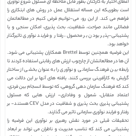
اعطای اختیار به کارکنان بطور قابل ملاحظه ای مسئول شروع نوآوری
است بطوریکه این مساله استقلال عمل در روش های ابتکاری را
فراهم می کند. از این رو، می-توانیم فرض کنیم در مطالعاتمان
فضائلی مانند صراحت، شفافیت، بحث پذیری، امکان سنجی و یا
پشتیبانی-پذیر بودن بر محصول، رفتار و فرایند نوآوری تاثیرگذار
خواهد بود.
این فرضیه همچنین توسط Brettel همکاران پشتیبانی می شود.
آن ها در مطالعاتشان از چارچوب ارزش های رقابتی استفاده کردند تا
رابطه بین فرهنگ سازمانی و نوآوری را به عنوان بخشی از ساختار
گرایش به کارآفرینی بررسی کنند. یافته های آنها بر این دلالت می
کند که فرهنگ سازمان دهی گروهی، که توسط انسجام بین فردی،
اعتماد متقابل، شمول و وفاداری- ارزش هایی که مسئول
پشتیبانی پذیری بحث پذیری و شفافیت در مدل CEV هستند- بر
رفتار و فرایند نوآوری سازمانی تاثیر می گذارند.
تحقیقات قبلی در مورد نقش رهبری بر نوآوری این فرضیه را
پشتیبانی می کند که تناسب مدیریت و ناظران می تواند بر ابعاد