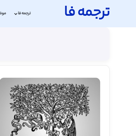
ترجمه فا
ترجمه فا
موض