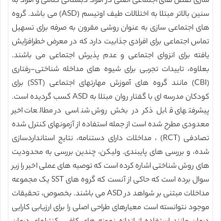
سازی نقص های اجتماعی اصلی در افراد دبستانی کلامی و افراد به
سنین بالاتر مبتلا به اختلالات طیف اوتیسم (ASD) می باشد. گروه
های اجتماعی سازی به عنوان روشی مقرون به صرفه برای تسهیل
تماس اجتماعی برای افرادی جذابیت دارد که در معرض خطرافزایش
یافته برای انزوای اجتماعی و عدم پذیرش اجتماعی می باشند.
بعلاوه، تاییدات تجربی برای شیوه های مداخله شناختی-رفتاری
(CBI) مانند گروه های آموزش مهارتهای اجتماعی (SST) برای
کودکان مدرسه ای با گفتار روان مبتلا به ASD کسب گردیده است.
پیشرفتهای قابل ذکر در بخش روش شناسی در مطالعات اخیر
معدودی مطرح شده است از جمله استفاده از آزمونهای کنترل شده
تصادفی (RCT) ، مداخلات دارای دستنامه، نتایج استانداردسازی
شده، و بررسی های پایبندی. ولیکن، چندین بررسی به محدودیت
های روش شناختی اشاره کرده است که توصیه های عملی اخیر را زیر
سوال برده است که حاکی از آنست که گروه های SST یک مجموعه
مداخلات مبتنی بر شواهد در ASD می باشند. بخصوص، تحقیقات
موجود نتوانسته است معیارهای طراحی اصلی را برای ارزیابی کارایی