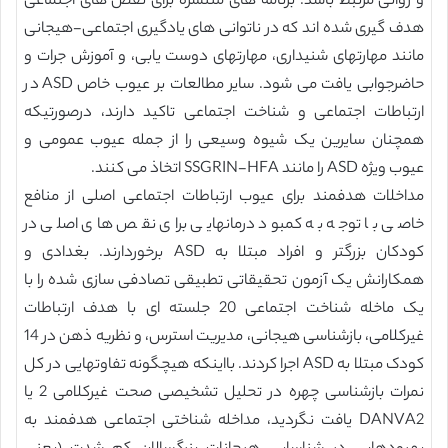
و روانی مرتبط باشد. برنامه های منتشره برای نقص های اجتماعی
هدف گیری شده اند که در ناتوانی های یادگیری اجتماعی-هیجانی
مانند مهارتهای شنیداری، مهارتهای دوست یابی، و آموزش جرات و
حاضرجوابی یافت می شود. سایر مطالعات بر عیوب خاص ASD در
ارتباطات اجتماعی و شناخت اجتماعی تاکید دارند، درصورتیکه
همچنان سایرین یک شیوه وسیعی را از جمله عیوب عمومی و
عیوب ویژه ASD را مانند SSGRIN-HFA اتخاذ می کنند.
مداخلات هدفمند برای عیوب ارتباطات اجتماعی اصلی از منافع
خاصی با توجه به کمبود درمانهایی برای نقص های اصلی در
کودکان بزرگتر و افراد مبتلا به ASD برخوردارند. بغدادی و
همکارانش یک آزمون تحقیقاتی تطبیقی تصادفی سازی شده را با
یک ماخله شناخت اجتماعی 20 جلسته ای با هدف ارتباطات
غیرکلامی، بازشناسی هیجانی، مدیریت استرس، و نظریه ذهن در 14
کودک مبتلا به ASD اجرا کردند. بااینکه هیچگونه تفاوتهایی در کل
نمرات بازشناسی چهره در تحلیل تشخیصی صحت غیرکلامی 2 یا
DANVA2 یافت نگردید، مداخله شناختی اجتماعی هدفمند به