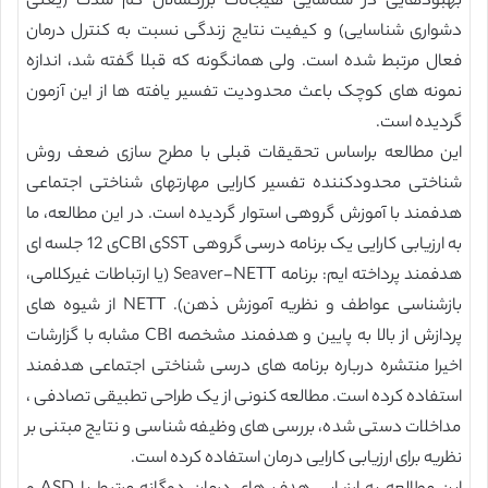
بهبودهایی در شناسایی هیجانات بزرگسالان کم شدت (یعنی
دشواری شناسایی) و کیفیت نتایج زندگی نسبت به کنترل درمان
فعال مرتبط شده است. ولی همانگونه که قبلا گفته شد، اندازه
نمونه های کوچک باعث محدودیت تفسیر یافته ها از این آزمون
گردیده است.
این مطالعه براساس تحقیقات قبلی با مطرح سازی ضعف روش
شناختی محدودکننده تفسیر کارایی مهارتهای شناختی اجتماعی
هدفمند با آموزش گروهی استوار گردیده است. در این مطالعه، ما
به ارزیابی کارایی یک برنامه درسی گروهی SSTی CBIی 12 جلسه ای
هدفمند پرداخته ایم: برنامه Seaver-NETT (یا ارتباطات غیرکلامی،
بازشناسی عواطف و نظریه آموزش ذهن). NETT از شیوه های
پردازش از بالا به پایین و هدفمند مشخصه CBI مشابه با گزارشات
اخیرا منتشره درباره برنامه های درسی شناختی اجتماعی هدفمند
استفاده کرده است. مطالعه کنونی از یک طراحی تطبیقی تصادفی ،
مداخلات دستی شده، بررسی های وظیفه شناسی و نتایج مبتنی بر
نظریه برای ارزیابی کارایی درمان استفاده کرده است.