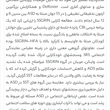
محدودیت تفسیر می شود که به دلیل فرضیات زیربنایی تصادفی
سازی و مدلهای آماری است. DeRosier و همکارانش بزرگترین
آزمون تحقیقاتی تطبیقی را در 55 جوان مبتلا به ASD بین سنین 8 و
12 سال انجام دادند. مطالعه کارایی SSGRIN را ارزیابی کرد که یک
برنامه درسی CBI پانزده جلسه ای دارای پشتیبانی تجربی برای جوانان
مبتلا به اختلالات عاطفی و یادگیری نسبت به نسخه اصلاح شده برای
کودکان مبتلا به «اوتیسم با کارکرد بالا» یا SSGRIN-HFA بوده
است. تفاوتهای گروهی معنی داری در زمینه مقیاس نمایندگی
اجتماعی SRS وسنجشهای خودکارایی ادراک شده یافت گردیده
است. ولیکن، مربیان در گروه SSGRIN غیراصلاح شده یک تشدید
علائم ADS و کاهش احساسات خودکارایی را گزارش کرده اند که با
توجه به رضایت بالای والدین که در سایر مطالعات SST گزارش گردید،
نیاز به بررسی بیشتری دارد. مقایسه بین گروه های SST در ASD به
دلیل متغیرپذیری سنجشهای نتیجه و اهداف درمانی دچار پیچیدگی
شده است. نقص ارتباطاتی اجتماعی در ASD مسئله ای مربوط به
رشد است و می تواند با اثرات آبشاری روی حوزه های سلامت اجتماعی