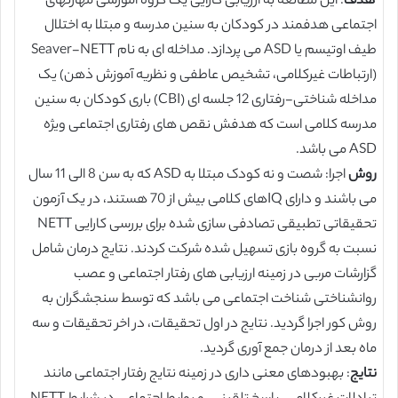
هدف
: این مطالعه به ارزیابی کارایی یک گروه آموزشی مهارتهای
اجتماعی هدفمند در کودکان به سنین مدرسه و مبتلا به اختلال
طیف اوتیسم یا ASD می پردازد. مداخله ای به نام Seaver-NETT
(ارتباطات غیرکلامی، تشخیص عاطفی و نظریه آموزش ذهن) یک
مداخله شناختی-رفتاری 12 جلسه ای (CBI) باری کودکان به سنین
مدرسه کلامی است که هدفش نقص های رفتاری اجتماعی ویژه
ASD می باشد.
روش
اجرا: شصت و نه کودک مبتلا به ASD که به سن 8 الی 11 سال
می باشند و دارای IQهای کلامی بیش از 70 هستند، در یک آزمون
تحقیقاتی تطبیقی تصادفی سازی شده برای بررسی کارایی NETT
نسبت به گروه بازی تسهیل شده شرکت کردند. نتایج درمان شامل
گزارشات مربی در زمینه ارزیابی های رفتار اجتماعی و عصب
روانشناختی شناخت اجتماعی می باشد که توسط سنجشگران به
روش کور اجرا گردید. نتایج در اول تحقیقات، در اخر تحقیقات و سه
ماه بعد از درمان جمع آوری گردید.
نتایج
: بهبودهای معنی داری در زمینه نتایج رفتار اجتماعی مانند