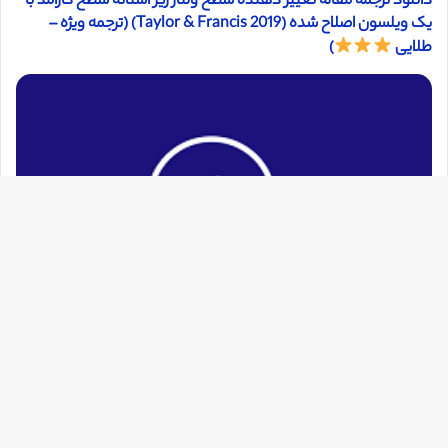
دانلود ترجمه مقاله تغییر دهنده سطح ولتاژ زیر آستانه سطح کارآمد با
یک ویلسون اصلاح شده (2019 Taylor & Francis) (ترجمه ویژه –
طلایی
)
دک
با
به
بالا