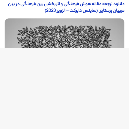
دانلود ترجمه مقاله هوش فرهنگی و اثربخشی بین فرهنگی در بین
مربیان پرستاری (ساینس دایرکت – الزویر 2023)
دک
با
به
بالا