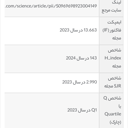
لینک
ect.com/science/article/pii/S0969698923004149
سایت مرجع
ایمپکت
فاکتور (IF)
13.663 در سال 2023
مجله
شاخص
H_index
143 در سال 2024
مجله
شاخص
2.990 در سال 2023
SJR مجله
شاخص Q
یا
Q1 در سال 2023
Quartile
(چارک)