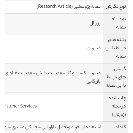
نوع نگارش
مقاله پژوهشی (Research Article)
نوع ارائه
ژورنال
مقاله
رشته های
مرتبط با این
مدیریت
مقاله
گرایش
مدیریت کسب و کار – مدیریت دانش – مدیریت فناوری اطلاع
های مرتبط
بازرگانی
با این مقاله
چاپ شده
در مجله
Journal of Retailing and Consumer Services
(ژورنال)
کلمات
استفاده از تجزیه وتحلیل بازاریابی – چابکی مشتری – رض