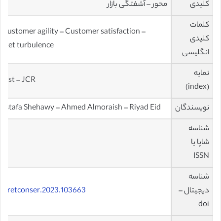
کلیدی
محور – آشفتگی بازار
کلمات
 Customer agility – Customer satisfaction –
کلیدی
arket turbulence
انگلیسی
نمایه
 List – JCR
(index)
نویسندگان
ustafa Shehawy – Ahmed Almoraish – Riyad Eid
شناسه
شاپا یا
ISSN
شناسه
دیجیتال –
/j.jretconser.2023.103663
doi