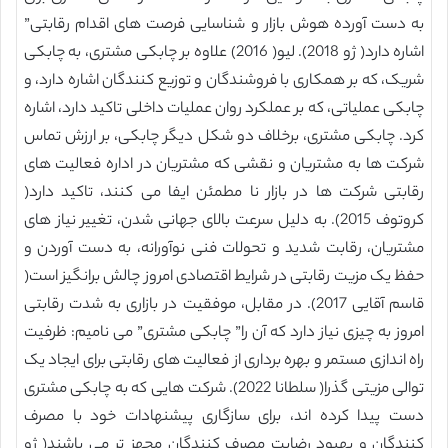
به دست آورده هوش بازار و شناسایی فرصت های اقدام رقابتی”
اشاره دارد( ژو 2018). لیو( 2016) علاوه بر چابکی مشتری، به چابکی
شریک، که بر همکاری با فروشندگان و توزیع کنندگان اشاره دارد، و
چابکی عملیاتی، که بر عملکرد روان عملیات داخلی تاکید دارد، اشاره
کرد. چابکی مشتری، برخلاف دو شکل دیگر چابکی، بر ارزش تماس
شرکت ها به مشتریان و نقشی که مشتریان در اداره فعالیت های
رقابتی شرکت ها در بازار نا مطمئن ایفا می کنند، تاکید دارد(
کروتوف 2015). به دلیل سرعت بالای جهانی شدن، تغییر نیاز های
مشتریان، رقابت شدید و تحولات فنی نوآورانه، به دست آوردن و
حفظ یک مزیت رقابتی در شرایط اقتصادی امروز چالش برانگیز است(
قاسم آقایی 2017). در مقابل، موفقیت در بازاری به شدت رقابتی
امروز به چیزی نیاز دارد که آن را” چابکی مشتری” می نامیم: ظرفیت
راه اندازی مستمر و بهره برداری از فعالیت های رقابتی برای ایجاد یک
توالی مزیتی گذرا( سلطانا 2022). شرکت هایی که به چابکی مشتری
دست پیدا کرده اند، برای سازگاری پیشنهادات خود با مصرف
کنندگان و بهبود رضایت مصرف کنندگان مجهز تر می باشند( ژو