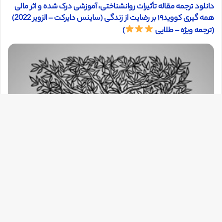
دانلود ترجمه مقاله تأثیرات روانشناختی، آموزشی درک شده و اثر مالی
همه گیری کووید۱۹ بر رضایت از زندگی (ساینس دایرکت – الزویر 2022)
(ترجمه ویژه – طلایی
)
دک
با
به
بالا