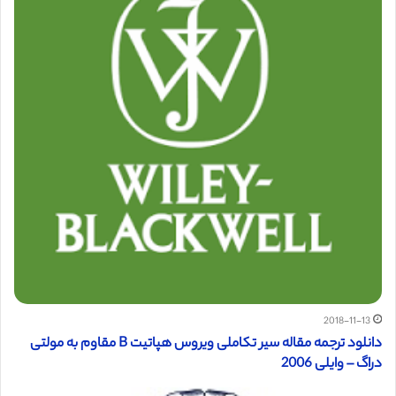
2018-11-13
دانلود ترجمه مقاله سیر تکاملی ویروس هپاتیت B مقاوم به مولتی
دراگ – وایلی 2006