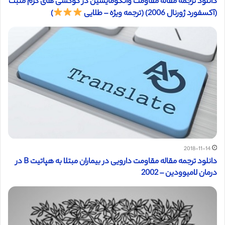
دانلود ترجمه مقاله مقاومت وانکومایسین در کوکسی های گرم مثبت
(آکسفورد ژورنال 2006) (ترجمه ویژه – طلایی
)
2018-11-14
دانلود ترجمه مقاله مقاومت دارویی در بیماران مبتلا به هپاتیت B در
درمان لامیوودین – 2002