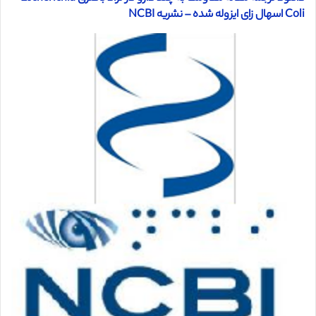
Coli اسهال زای ایزوله شده – نشریه NCBI