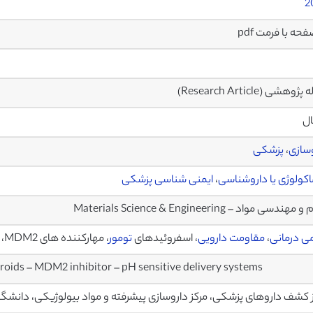
2
ژوهشی (Research Article)
ال
سازی
،
پزشکی
اکولوژی یا داروشناسی
،
ایمنی شناسی پزشکی
هندسی مواد – Materials Science & Engineering
ی درمانی
،
مقاومت دارویی
، اسفروئیدهای
تومور
، مهارکننده های MDM2، سیستمهای دارورسانی حساس به pH
oids – MDM2 inhibitor – pH sensitive delivery systems
 کشف داروهای پزشکی، مرکز داروسازی پیشرفته و مواد بیولوژیکی، دانشگا