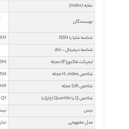
نمایه (index)
،
نویسندگان
شناسه شاپا یا ISSN
931
شناسه دیجیتال – doi
ایمپکت فاکتور(IF) مجله
5.094 در س
شاخص H_index مجله
104 در سال 020
شاخص SJR مجله
1.149 در سال
شاخص Q یا Quartile (چارک)
Q1 در سال 2019
بیس
نیس
مدل مفهومی
ندار