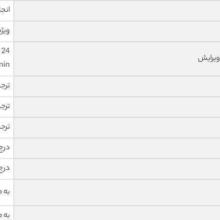
انجا
ویژه
ویرایش
nin
ترج
ترج
ترج
درج
درج
به 
به 