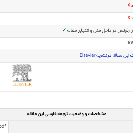
د
☓
د
☓
ی رفرنس در داخل متن و انتهای مقاله
✓
10
این مقاله در نشریه Elsevier
مشخصات و وضعیت ترجمه فارسی این مقاله
pdf و ورد تایپ شده با قابلیت وی