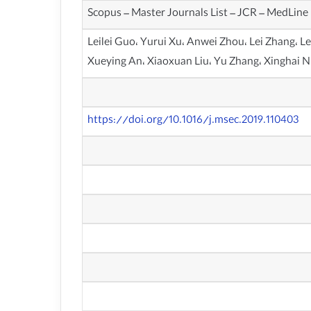
Scopus – Master Journals List – JCR – MedLine
Leilei Guo، Yurui Xu، Anwei Zhou، Lei Zhang، L
Xueying An، Xiaoxuan Liu، Yu Zhang، Xinghai N
https://doi.org/10.1016/j.msec.2019.110403