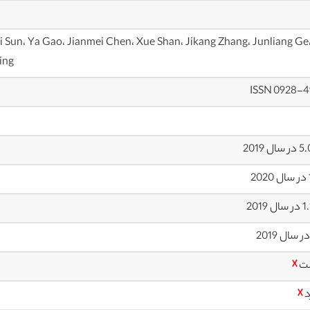
ei Sun، Ya Gao، Jianmei Chen، Xue Shan، Jikang Zhang، Junliang Ge
ing
ISSN 0928-4
ال 2019
2
 2019
ت
☓
د
☓