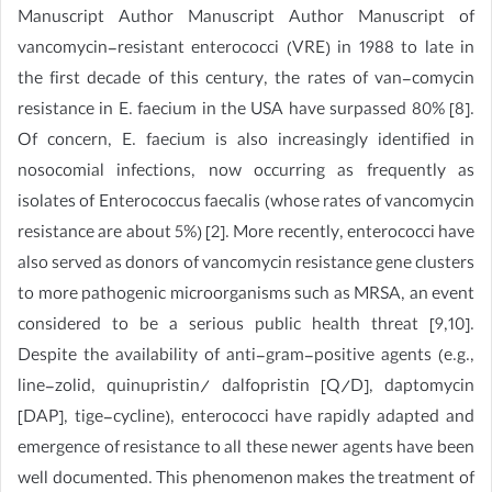
Manuscript Author Manuscript Author Manuscript of
vancomycin-resistant enterococci (VRE) in 1988 to late in
the first decade of this century, the rates of van-comycin
resistance in E. faecium in the USA have surpassed 80% [8].
Of concern, E. faecium is also increasingly identified in
nosocomial infections, now occurring as frequently as
isolates of Enterococcus faecalis (whose rates of vancomycin
resistance are about 5%) [2]. More recently, enterococci have
also served as donors of vancomycin resistance gene clusters
to more pathogenic microorganisms such as MRSA, an event
considered to be a serious public health threat [9,10].
Despite the availability of anti-gram-positive agents (e.g.,
line-zolid, quinupristin/ dalfopristin [Q/D], daptomycin
[DAP], tige-cycline), enterococci have rapidly adapted and
emergence of resistance to all these newer agents have been
well documented. This phenomenon makes the treatment of