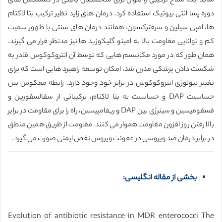
شاید ایده سلاح ترکیبی را بتوان برای متخصصان بالینی در کشمگش های
دوره پسا انتی بیوتیک استفاده کرد. درمان های زاید نظیر ترکیب بتا لاکتام
ها، امپی سیلین و سرفترکسون، همانند درمان های سنتی با ظهور سمیت
کم و توانایی مقاومت بالا به امینو گلیکوزید ها نیز مدنظر قرار می گیرند.
همان طور که در مورد مکانیسم هایی که توسط آن انتروکوکوس قادر به
شکست دادن پزشکی مدرن شد، امکان توسعه راهبرد هایی است که برای
تغییر بیولوژی انتروکوکوس در برابر خود وجود دارد. رابطه معکوس بین
حساسیت DAP و حساسیت به بتا لاکتام، ترکیباتی از سفالسفورین و
فسفومیسین و سینرژی بین DAP و ریفامپیسین، راه را برای مقاومت در برابر
بالا رفتن روز افزون مقاومت هموار می کنند. مقاومت از طریق همین منطق
در برابر درمان ضد ویروسی در عفونت ویروس نقض ایمنی صورت می گیرد.
بخشی از مقاله انگلیسی:
Evolution of antibiotic resistance in MDR enterococci The