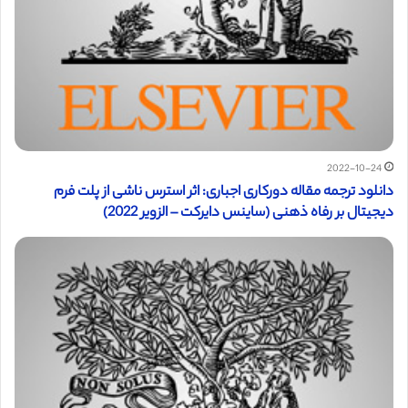
2022-10-24
دانلود ترجمه مقاله دورکاری اجباری: اثر استرس ناشی از پلت فرم
دیجیتال بر رفاه ذهنی (ساینس دایرکت – الزویر 2022)