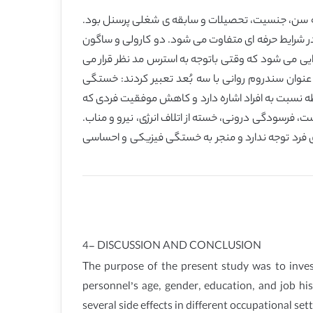
ی فرسودگی شغلی در میان کارمندان سازمان تامین اجتماعی شهر گرگان-ایران در سال 2014 با توجه به سن، جنسیت، تحصیلات و سابقه ی شغلی پرسنل بود.
 شرایط حرفه ای متفاوت می شود. دو کارولی و ساگون
وایی می شود که وقتی باتوجه به استرس مد نظر قرار می
ز فرسودگی را ارائه کردند و آن را به عنوان سندروم روانی با سه بُعد تعبیر کردند: خستگی
ه نسبت به افراد اشاره دارد و کاهش موفقیت فردی که
 (2012) فرسودگی را اینگونه تعریف می کند: شکست، فرسودگی درونی، خسته از اتلاف انرژی، نیرو و مناب.
ی فرد توجه ندارد و منجر به خستگی فیزیکی و احساسی
4- DISCUSSION AND CONCLUSION
The purpose of the present study was to inves
personnel’s age, gender, education, and job hi
several side effects in different occupational se