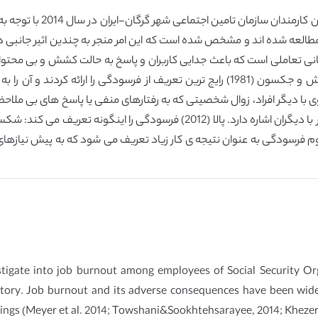
هدف مطالعه ی کنونی، بررس
عه شده اند و مشخص شده است که این امر منجر به چندین اثیر جانبی در
 پریشانی تعاملی است که باعث جدایی کاربران و پاسخ به حالت کشش و بی محت
گیرد، نمی تواند با راه حل مثبت کاهش پیدا کند. مسلش و جکسون (1981) رایج ترین تعریف ا
ا دیگر افراد، زوال شخصیتی که به رفتارهای منفی یا پاسخ های بی ملاحظ
به کاهش در حس فرد در مورد توانایی و موفقیت در کار با دیگران اشاره دارد. پالا
وم فرسودگی به عنوان نتیجه ی کار زیاد تعریف می شود که به پیش نیازها
tigate into job burnout among employees of Social Security Org
story. Job burnout and its adverse consequences have been wide
ttings (Meyer et al. 2014; Towshani&Sookhtehsarayee, 2014; Khezerl