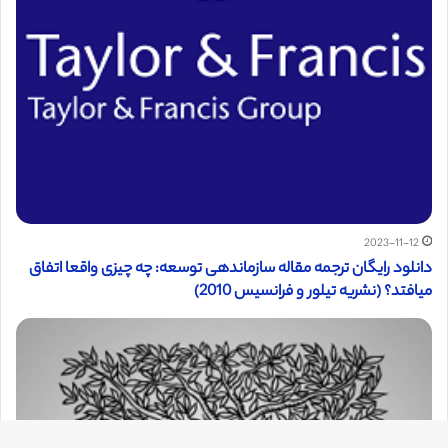
2023-11-12
دانلود رایگان ترجمه مقاله سازماندهی توسعه: چه چیزی واقعا اتفاق
میافتد؟ (نشریه تیلور و فرانسیس 2010)