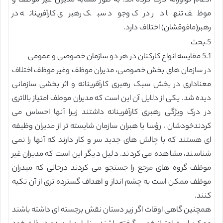
ادغام نوآورانه درک کرده اند. به طور مشابه مدیران غیر موظف و
موظف تنها در درک وجود سبک رهبری کارآفرینانه در
رهبر(مافوقشان) اختلاف دارد.
5.بحث
5.1 مقایسه انواع کارکنان در هر دو سازمان خصوصی و عمومی
در سازمان های بخش خصوصی، مدیران موظف وغیر موظف اختلاف
معناداری در بخش سبک رهبری کارآفرینانه و اثر بخشی سازمانی
دیده شد. یکی از دلایل آن این است که مدیران موطف امتیاز بالاتری
در درک ویژگی رهبری کارآفرینانه داشتند زیرا آنها احساس می
کردندخودشان ، رؤسا یا هبران سازمان شایسته تر از مدیران وظیفه
ای هستند که با چالش های جدید سر و کار دارند که آنها را نمی
شناسند، مشاهده می کردند. دلیل دیگر این است که مدیران غیر
موظف گروه های مرجع را جستجو می کردند درحالی که میدران
موظف ممکن است به چشم انداز و اهداف گسترده تری از آن تکیه
کنند.
همچنین گاهی اوقات اگر زیر دستان نقش برجسته ای داشته باشند