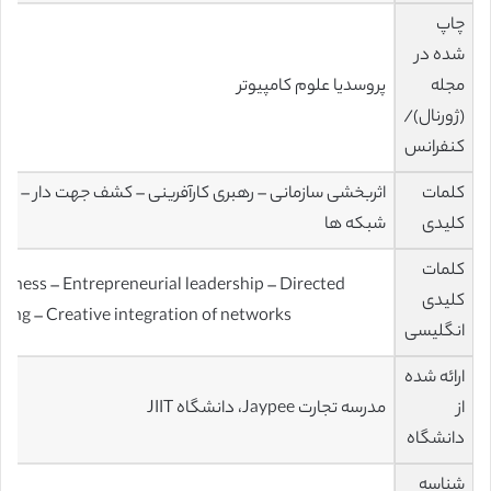
چاپ
شده در
مجله
پروسدیا علوم کامپیوتر
(ژورنال)/
کنفرانس
کلمات
اثربخشی سازمانی – رهبری کارآفرینی – کشف جهت دار – عرص
کلیدی
شبکه ها
کلمات
veness – Entrepreneurial leadership – Directed
کلیدی
ding – Creative integration of networks
انگلیسی
ارائه شده
از
مدرسه تجارت Jaypee، دانشگاه JIIT
دانشگاه
شناسه