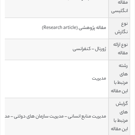
مقاله
انگلیسی
نوع
مقاله پژوهشی (Research article)
نگارش
نوع ارائه
ژورنال – کنفرانسی
مقاله
رشته
های
مدیریت
مرتبط با
این مقاله
گرایش
های
مدیریت منابع انسانی – مدیریت سازمان های دولتی – مدیریت 
مرتبط با
این مقاله