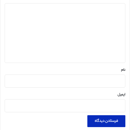
د
ی
د
گ
ا
ه
*
نام
ایمیل