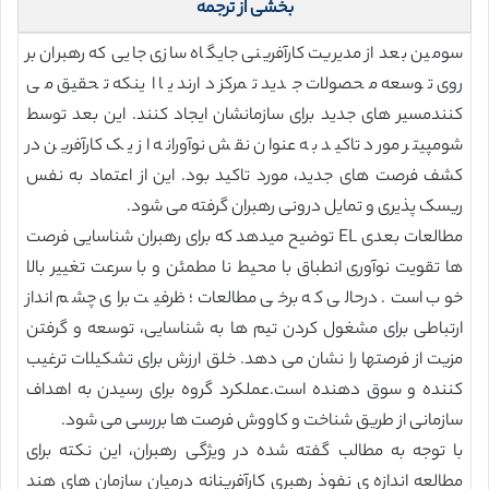
بخشی از ترجمه
سومین بعد از مدیریت کارآفرینی جایگاه سازی جایی که رهبران بر
روی توسعه محصولات جدید تمرکز دارند یا اینکه تحقیق می
کنندمسیر های جدید برای سازمانشان ایجاد کنند. این بعد توسط
شومپیتر مورد تاکید به عنوان نقش نوآورانه از یک کارآفرین در
کشف فرصت های جدید، مورد تاکید بود. این از اعتماد به نفس
ریسک پذیری و تمایل درونی رهبران گرفته می شود.
مطالعات بعدی EL توضیح میدهد که برای رهبران شناسایی فرصت
ها تقویت نوآوری انطباق با محیط نا مطمئن و با سرعت تغییر بالا
خوب است. درحالی که برخی مطالعات؛ ظرفیت برای چشم انداز
ارتباطی برای مشغول کردن تیم ها به شناسایی، توسعه و گرفتن
مزیت از فرصتها را نشان می دهد. خلق ارزش برای تشکیلات ترغیب
کننده و سوق دهنده است.عملکرد گروه برای رسیدن به اهداف
سازمانی از طریق شناخت و کاووش فرصت ها بررسی می شود.
با توجه به مطالب گفته شده در ویژگی رهبران، این نکته برای
مطالعه اندازه ی نفوذ رهبری کارآفرینانه درمیان سازمان های هند