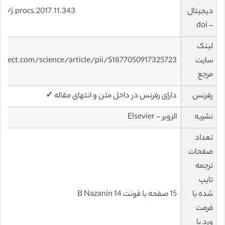
دیجیتال
16/j.procs.2017.11.343
– doi
لینک
سایت
irect.com/science/article/pii/S1877050917325723
مرجع
رفرنس
دارای رفرنس در داخل متن و انتهای مقاله
✓
نشریه
الزویر – Elsevier
تعداد
صفحات
ترجمه
تایپ
شده با
15 صفحه با فونت 14 B Nazanin
فرمت
ورد با