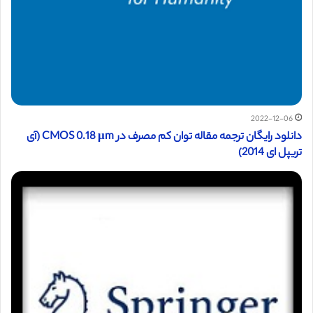
2022-12-06
دانلود رایگان ترجمه مقاله توان کم مصرف در CMOS 0.18 μm (آی
تریپل ای 2014)