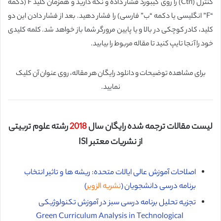
کنترل (Ctrl) را روی کیبورد فشار داده و نگه دارید و همزمان کلید F (دکمه
“F” انگلیسی یا دکمه “ب” فارسی) را فشار دهید. بعد از فشار دادن این دو
کلید، کادر کوچکی در بالا و یا پایین مرورگر شما باز خواهد شد. کلمه کلیدی
خود را آنجا تایپ کنید تا مقاله مربوط را بیابید.
برای مشاهده توضیحات و دانلود رایگان هر مقاله، روی عنوان آن کلیک
نمایید.
لیست مقالات ترجمه شده رایگان سال
2018
رشته علوم تربیتی
از نشریات معتبر ISI
اصلاحات آموزش عالی ایالات متحده: ریشه ها و تاثیر انتخاب
برنامه درسی دانشجویان (
نشریه الزویر
)
تجزیه تحلیل برنامه درسی سبز در آموزش تکنولوژیکی
Green Curriculum Analysis in Technological