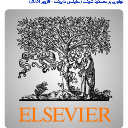
نوآوری بر عملکرد شرکت (ساینس دایرکت – الزویر 2024)