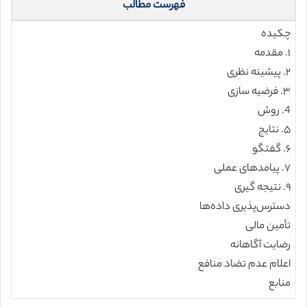
فهرست مطالب
چکیده
۱. مقدمه
۲. پیشینه نظری
۳. فرضیه سازی
4. روش
۵. نتایج
۶. گفتگو
۷. پیامدهای عملی
۹. نتیجه‌ گیری
دسترس‌پذیری داده‌ها
تأمین مالی
رضایت آگاهانه
اعلام عدم تضاد منافع
منابع