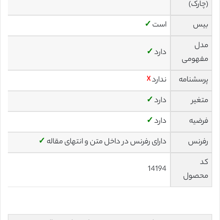
(چارک)
بیس
است
✓
مدل
دارد
✓
مفهومی
پرسشنامه
ندارد
☓
متغیر
دارد
✓
فرضیه
دارد
✓
رفرنس
دارای رفرنس در داخل متن و انتهای مقاله
✓
کد
14194
محصول