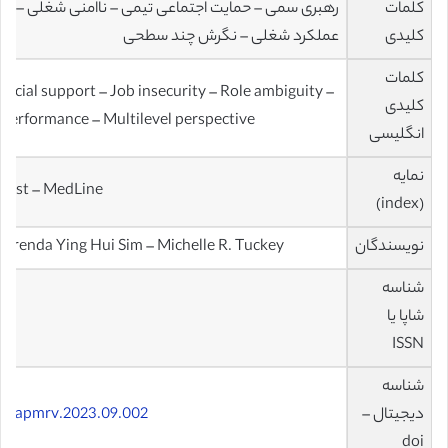
کلمات
رهبری سمی – حمایت اجتماعی تیمی – ناامنی شغلی – ابه
کلیدی
عملکرد شغلی – نگرش چند سطحی
کلمات
social support – Job insecurity – Role ambiguity –
کلیدی
erformance – Multilevel perspective
انگلیسی
نمایه
 List – MedLine
(index)
نویسندگان
 Brenda Ying Hui Sim – Michelle R. Tuckey
شناسه
شاپا یا
ISSN
شناسه
دیجیتال –
6/j.apmrv.2023.09.002
doi