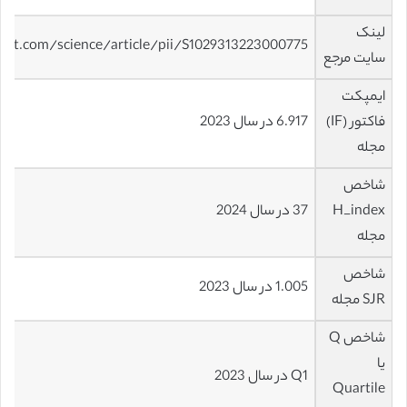
لینک
ect.com/science/article/pii/S1029313223000775
سایت مرجع
ایمپکت
فاکتور (IF)
6.917 در سال 2023
مجله
شاخص
H_index
37 در سال 2024
مجله
شاخص
1.005 در سال 2023
SJR مجله
شاخص Q
یا
Q1 در سال 2023
Quartile