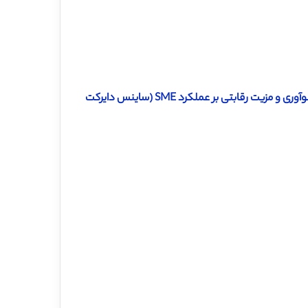
دانلود ترجمه مقاله اثر نوآوری در شیوه های منابع انسانی، قابلیت های نوآوری و مزیت رقابتی بر عملکرد SME (ساینس دایرکت