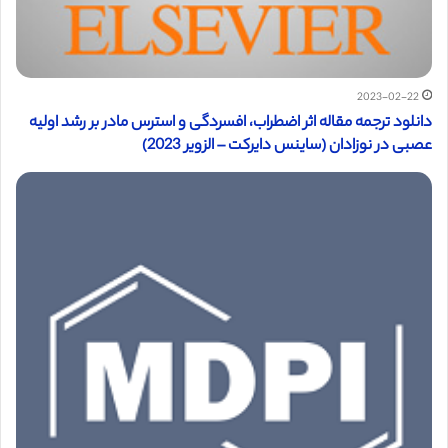
2023-02-22
دانلود ترجمه مقاله اثر اضطراب، افسردگی و استرس مادر بر رشد اولیه
عصبی در نوزادان (ساینس دایرکت – الزویر 2023)