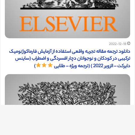
2022-12-18
دانلود ترجمه مقاله تجربه واقعی استفاده از آزمایش فارماکوژنومیک
ترکیبی در کودکان و نوجوانان دچار افسردگی و اضطراب (ساینس
دایرکت – الزویر 2022 ) (ترجمه ویژه – طلایی
)
دک