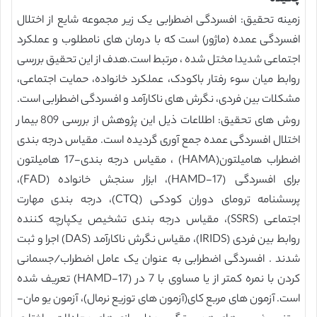
زمینه تحقیق: افسردگی اضطرابی یک زیر مجموعه شایع از اختلال
افسردگی عمده (ماژور) است که با درمان های نامطلوب و عملکرد
اجتماعی شدیدا مختل شده ، مرتبط است.هدف از این تحقیق بررسی
روابط میان سوء رفتار باکودک، عملکرد خانواده، حمایت اجتماعی،
مشکلات بین فردی، نگرش های ناکارآمد و افسردگی اضطرابی است.
روش های تحقیق: اطلاعات ذیل این پژوهش از بررسی 809 بیمار
اختلال افسردگی عمده جمع آوری گردیده است. مقیاس درجه بندی
اضطراب هامیلتون(HAMA) ، مقیاس درجه بندی-17 هامیلتون
برای افسردگی (HAMD-17)، ابزار سنجش خانواده (FAD)،
پرسشنامه ترومای دوران کودکی (CTQ)، درجه بندی مهارت
اجتماعی (SSRS)، مقیاس درجه بندی تشخیص يكپارچه کننده
روابط بین فردی (IRIDS)، مقیاس نگرش ناکارآمد (DAS) اجرا و ثبت
شدند . افسردگی اضطرابی به عنوان یک عامل اضطراب/جسمانی
کردن با نمره کمتر از یا مساوی با 7 در (HAMD-17) تعریف شده
است. آزمون های مربع کای(آزمون های توزیع نرمال)، آزمون یو مان-