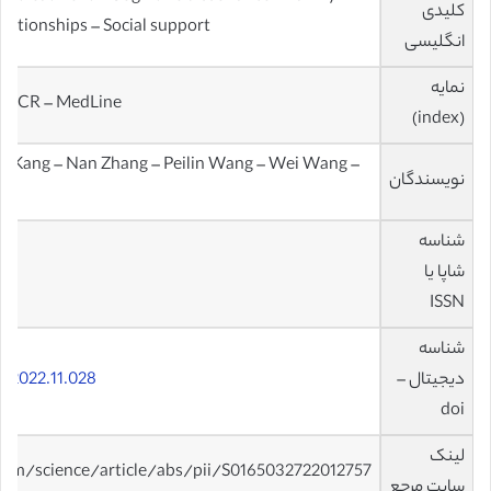
کلیدی
elationships – Social support
انگلیسی
نمایه
 – JCR – MedLine
(index)
un Kang – Nan Zhang – Peilin Wang – Wei Wang –
نویسندگان
شناسه
شاپا یا
ISSN
شناسه
دیجیتال –
d.2022.11.028
doi
لینک
com/science/article/abs/pii/S0165032722012757
سایت مرجع