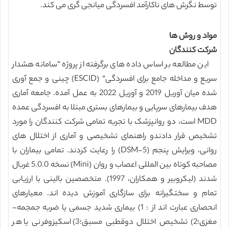
توسط نگرش های ناکارآمد افسردگی میانجی گری می کند.
مواد و روش ها
شرکت کنندگان
این مطالعه بر اساس داده های برگرفته از پروژه “سامانه هشدار
سریع و مداخله جامع برای افسردگی” (ESCID) چینی و جمع آوری
شده میان آوریل 2019 و آوریل 2022 به عمل آمده. جامعه آماری
هدف بیمارهای سرپایی و بیمارهای بستری مبتلا به افسردگی عمده
MDD است، دو روانپزشک با تجربه تمامی شرکت کنندگان را مورد
تشخیص قرار دادندو راهنمای تشخیصی و آماری از اختلال های
روانی، ویرایش پنجم (DSM-5) را رعایت کردند. تمامی بیماران با
مصاحبه کوتاه بین المللی اعصاب و روان (Mini) نسخه 5.0.0 غربال
شدند (لیکروبیر و همکاران، 1997). متخصصین بالینی با ارزیابی
تمام و سختگیرانه برای سازگاری آموزش دیده اند. معیارهای
انحصاری عبارت اند از : 1) بیماری شدید جسمی یا ضربه جمجمه-
مغزی؛2) تشخیص اختلال دوقطبی مسبق؛3) اسکیزوفرنی یا هر