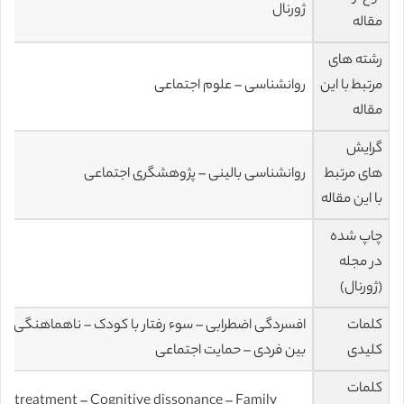
ژورنال
مقاله
رشته های
مرتبط با این
روانشناسی – علوم اجتماعی
مقاله
گرایش
های مرتبط
روانشناسی بالینی – پژوهشگری اجتماعی
با این مقاله
چاپ شده
در مجله
s
(ژورنال)
کلمات
افسردگی اضطرابی – سوء رفتار با کودک – ناهماهنگی شنا
کلیدی
بین فردی – حمایت اجتماعی
کلمات
maltreatment – Cognitive dissonance – Family