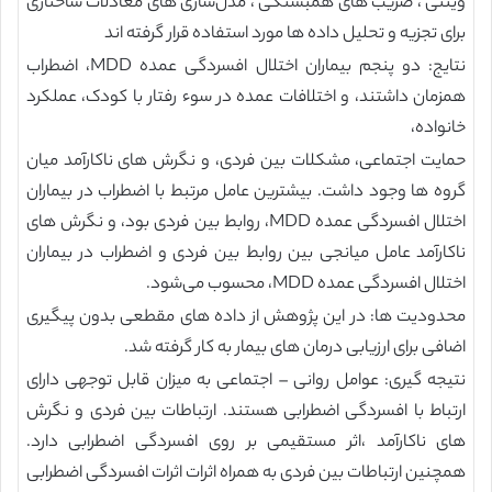
ویتنی ، ضریب های همبستگی ، مدل‌سازی های معادلات ساختاری
برای تجزیه و تحلیل داده ها مورد استفاده قرار گرفته اند
نتایج: دو پنجم بیماران اختلال افسردگی عمده MDD، اضطراب
همزمان داشتند، و اختلافات عمده در سوء رفتار با کودک، عملکرد
خانواده،
حمایت اجتماعی، مشکلات بین فردی، و نگرش های ناکارآمد میان
گروه ها وجود داشت. بیشترین عامل مرتبط با اضطراب در بیماران
اختلال افسردگی عمده MDD، روابط بین فردی بود، و نگرش های
ناکارآمد عامل میانجی بین روابط بین فردی و اضطراب در بیماران
اختلال افسردگی عمده MDD، محسوب می‌شود.
محدودیت ها: در این پژوهش از داده های مقطعی بدون پیگیری
اضافی برای ارزیابی درمان های بیمار به کار گرفته شد.
نتیجه گیری: عوامل روانی – اجتماعی به میزان قابل توجهی دارای
ارتباط با افسردگی اضطرابی هستند. ارتباطات بین فردی و نگرش
های ناکارآمد ،اثر مستقیمی بر روی افسردگی اضطرابی دارد.
همچنین ارتباطات بین فردی به همراه اثرات اثرات افسردگی اضطرابی