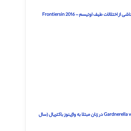
الات طیف اوتیسم – Frontiersin 2016
دانلود رایگان ترجمه مقاله مشخصات فیلوژنتیکی واژینولیزین Gardnerella vaginalis در زنان مبتلا به واژینوز باکتریال (سال