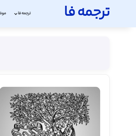
ترجمه فا
ترجمه فا
موض