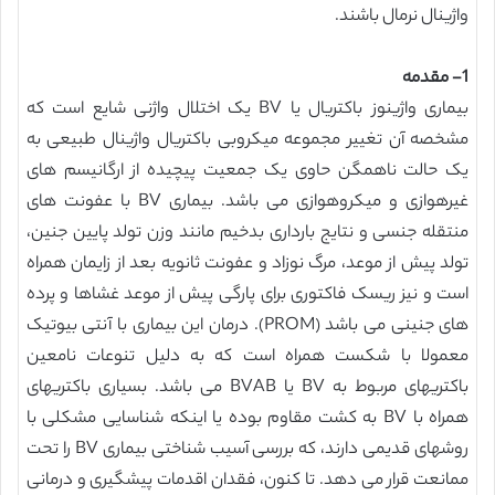
واژینال نرمال باشند.
1- مقدمه
بیماری واژینوز باکتریال یا BV یک اختلال واژنی شایع است که
مشخصه آن تغییر مجموعه میکروبی باکتریال واژینال طبیعی به
یک حالت ناهمگن حاوی یک جمعیت پیچیده از ارگانیسم های
غیرهوازی و میکروهوازی می باشد. بیماری BV با عفونت های
منتقله جنسی و نتایج بارداری بدخیم مانند وزن تولد پایین جنین،
تولد پیش از موعد، مرگ نوزاد و عفونت ثانویه بعد از زایمان همراه
است و نیز ریسک فاکتوری برای پارگی پیش از موعد غشاها و پرده
های جنینی می باشد (PROM). درمان این بیماری با آنتی بیوتیک
معمولا با شکست همراه است که به دلیل تنوعات نامعین
باکتریهای مربوط به BV یا BVAB می باشد. بسیاری باکتریهای
همراه با BV به کشت مقاوم بوده یا اینکه شناسایی مشکلی با
روشهای قدیمی دارند، که بررسی آسیب شناختی بیماری BV را تحت
ممانعت قرار می دهد. تا کنون، فقدان اقدمات پیشگیری و درمانی