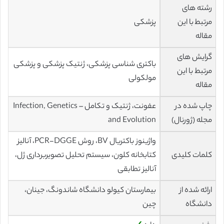
رشته های
مرتبط با این
پزشکی
مقاله
گرایش های
باکتری شناسی پزشکی، ژنتیک پزشکی و پزشکی
مرتبط با این
مولکولی
مقاله
چاپ شده در
عفونت، ژنتیک و تکامل – Infection, Genetics
مجله (ژورنال)
and Evolution
واژینوز باکتریال BV، روش PCR-DGGE، آنالیز
کلمات کلیدی
کتابخانه کلون، سیستم تحلیل تصویربرداری ژل،
آنالیز تطابقی
ارائه شده از
بیمارستان کیولو دانشگاه شاندونگ، جینان،
دانشگاه
چین