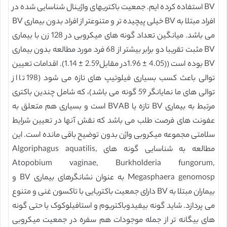
BV استفاده کرده ایم. جمعیت باکتریهای واژینال شناسایی شده در
افراد مبتلا به BV خیلی پیچیده تر و متنوعتر از افراد بدون بیماری BV
می باشد. میانگین تعداد گونه های میکروبی در 128 زن با بیماری
BV مثبت تقریبا دو برابر بیشتر از 68 فرد مورد مطالعه بدون بیماری
BV بوده است ((4.05 ± 1.96در مقابل2.59 ± 1.14). اقدامات تعیین
توالی باعث کسب بسیاری فیلوتیپ های تازه می شود (198 تا از
توالی های ما نمایانگر 59 گونه می باشد)، که شامل چندین باکتری
مرتبط به بیماری BV تازه یا BVAB است و بسیاری هم متعلق به
عفونت های فرصت طلب می باشد که نقش آنها در تعیین شرایط
سلامتی مجموعه میکروبی واژن بدون توضیح باقی مانده است. این
مطالعه به شناسایی گونه های Algoriphagus aquatilis,
Atopobium vaginae, Burkholderia fungorum,
Megasphaera genomosp به عنوان نشانگرهای بیماری BV و
بیماران مبتلا به BV دارای جمعیت باکتریایی با تاکسون غنی و متنوع
می پردازد. شاید گونه بیفیدوباکتریوم و استافیلوکوک یا حتی گونه
های بیگانه تر از جمله موجودات هم سفره در جمعیت میکروبی