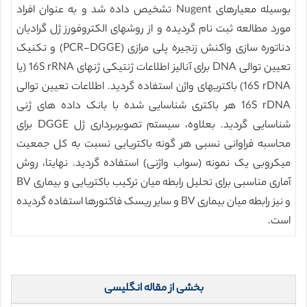
بوسیله معیارهای Nugent تشخیص داده شد و به عنوان افراد
مورد مطالعه ثبت نام گردیده و از روشهای الکتروفورز ژل گرادیان
دناتوره سازی واکنش زنجیره پلی مرازی (PCR-DGGE) و تکنیک
تعیین توالی DNA برای آنالیز اطلاعات ژنتیکی ژنهای 16S rRNA (یا
16S rDNA) باکتریهای واژن استفاده گردید. اطلاعات تعیین توالی
16S rDNA هر باکتری شناسایی شده با بانک داده های ژنی
شناسایی گردید. بعلاوه، سیستم تصویربرداری ژل DGGE برای
محاسبه فراوانی نسبی هر گونه باکتریایی نسبت به کل جمعیت
میکروبی یک نمونه (سواب واژنی) استفاده گردید. نهایتا، روش
آماری مناسبی برای تحلیل رابطه میان ترکیب باکتریایی و بیماری BV
و نیز رابطه میان بیماری BV و سایر ریسک فاکتورها استفاده گردیده
است.
بخشی از مقاله انگلیسی