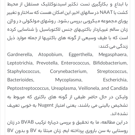
با ابداع و بکارگیری تست تکثیر اسیدنوکلئیک مستقل از محیط
کشت یا NAAT در سالهای اخیر، این امکان هست که ساختار و تغییر
پویای مجموعه میکروبی بررسی بشود. روشهای مولکولی در واژن
زنان سالم غیرباردار باکتریهای جنس لاکتوباسیل را شناسایی کرده
است که با طیف وسیعی از گونه های باکتریها از جمله موارد ذیل
زندگی می کنند:
Gardnerella, Atopobium, Eggerthella, Megasphaera,
Leptotrichia, Prevotella, Enterococcus, Bifidobacterium,
Staphylococcus, Corynebacterium, Streptococcus,
Bacterioides, Mycoplasma, Escherichia,
Peptostreptococcus, Ureaplasma, Veillonela, and Candida
ولیکن در حال حاضر طیفی از گونه های باکتری که مربوط به
تشخیص بالینی می باشند، یعنی امتیاز Nugent به خوبی تعریف
نشده اند.
در این مطالعه، ما به تحقیق و بررسی درباره ترکیب BVAB در زنان
روستایی به سن باروری پرداخته ایم. زنان مبتلا به BV و بدون BV