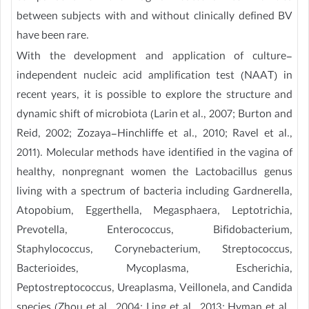
between subjects with and without clinically defined BV
have been rare.
With the development and application of culture-
independent nucleic acid amplification test (NAAT) in
recent years, it is possible to explore the structure and
dynamic shift of microbiota (Larin et al., 2007; Burton and
Reid, 2002; Zozaya-Hinchliffe et al., 2010; Ravel et al.,
2011). Molecular methods have identified in the vagina of
healthy, nonpregnant women the Lactobacillus genus
living with a spectrum of bacteria including Gardnerella,
Atopobium, Eggerthella, Megasphaera, Leptotrichia,
Prevotella, Enterococcus, Bifidobacterium,
Staphylococcus, Corynebacterium, Streptococcus,
Bacterioides, Mycoplasma, Escherichia,
Peptostreptococcus, Ureaplasma, Veillonela, and Candida
species (Zhou et al., 2004; Ling et al., 2013; Hyman et al.,