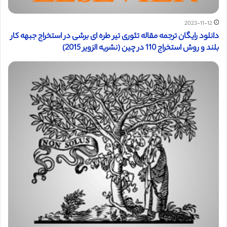
2023-11-12
دانلود رایگان ترجمه مقاله تئوری تیر طره ای برشی در استخراج جبهه کار
بلند و روش استخراج 110 در چین (نشریه الزویر 2015)