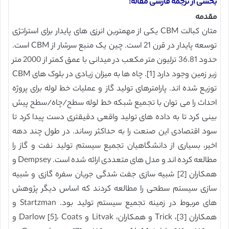
بخشی از ترجمه فارسی مقاله:
مقدمه
متان کبالت CBM یکی از مهمترین انرزی های پایدار برای استراتژی
توسعه پایدار در قرن 21 است. چین یک منبع سرشار از CBM است.
حدود 36.81 ترلیون متر مکعب در میدانی با عمق کمتر از 2000 متر
زیر زمین وجود دارد [1]. چاه ها به میزان زیادی در بلوک های CBM
توزیع شده اند. پارامترهای تولید گاز و عملیات خط لوله برای پروژه
احداث را می توان با تجمیع شبکه خط لوله سطح/چاه/سطح پیش
بینی کرد تا به داده های تولید واقعی دقیقتری دست پیدا کرد تا
سود اقتصادی این صنعت را به حداکثر رساند. در طول چند دهه
اخیر، بسیاری از دانشگاهیان تجمیع سیستم تولید نفت و گاز را
مطالعه کرده اند و مدل های متعددی ارائه شده است. Dempsey و
همکاران [2] شبیه سازی جفت شدگی جریان سفره گازی و شبیه
سازی سیستم سطحی را مطالعه کردند که اساس دیگر پژوهش
های مربوط در زمینه تجمیع سیستم تولید بود. Startzman و
همکاران [3]، Trick و همکاران، Litvak و Darlow [5]، Coats و