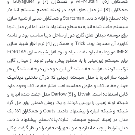
همکاران [6]، Al-Mutairi و همکاران [7] و Guyaguler و
همکاران [8] نیز مدل های خود در زمینه تجمیع سیستم انباره/
چاه/سطح را ارائه دادند. Startzman و همکاران مدلی از شبیه سازی
سیستم جفت شده انباره به سطح پیشنهاد دادند، اما این مدل تنها
برای توسعه میدان های گازی دور از ساحل دریا مناسب بود و دامنه
کاربرد آن محدود بود. Trick و همکاران [4] نرم افزار شبیه سازی
IMEX مربوط به انباره نفت سیاه و نرم افزار شبیه سازی FORGAS
برای سیستم زیرزمینی را به منظور پیش بینی تولید از میدان گازی
ترکیب کردند. فرایند جفت شدگی این دو مدل در جفت شدگی هر
شبیه ساز انباره با مدل سیستم زمینی که در آن منحنی دینامیک
جریان حفره-کف و ماژول محاسبه افت فشار حفره-کف وجود دارد
قابل استفاده است. Litvak و Darlow [5] مدل جفت شده انباره و
شبکه لوله زمینی را بررسی کردند و یک روش ضمنی برای حل گره
شبکه و شبکه انباره را پیشنهاد دادند. Coats و همکاران [6] یک
مدل در زمینه تجمیع سیستم انباره/چاه/سطح پیشنهاد دادند.
مدل شرایط پیچیده اندازه چاه و تجهیزات حفره را در نظر گرفت و کل