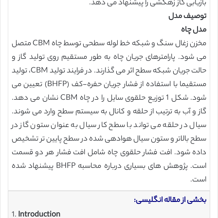
بازیابی گاز زهکشی را پیشنهاد می دهد.
توصیف مدل
مدل چاه
مخزن زغال سنگ و شبکه خط لوله سطحی توسط چاه CBM متصل
می شود. پارامترهای جریان چاه به طور مستقیم روی تولید گاز و
حالت جریان شبکه سطح اثر می گذارند. در فرایند تولید CBM، تولید
مستقیما با استفاده از فشار جریان حفره-کف (BHFP) تعیین می
شود. شکل 1 توزیع حلقوی سایل را در چاه CBM نشان می دهد.
گاز و آب به ترتیب از حلقه و کانال به سیستم سطح وارد می شوند.
سیال در حلقه می تواند با سطح کار سیال به عنوان ستون گاز در
سطح بالاتر و ستون سیال هوادهی شده در سطح پایین تر تشخیص
داده شود. افت فشار حلقوی چاه شامل افت فشار هر دو قسمت
است. پژوهش های بسیاری درباره محاسبه BHFP پیشنهاد شده
است.
بخشی از مقاله انگلیسی:
1.
Introduction