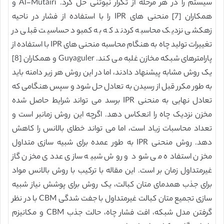
سیستم را در هر مرحله از تکرار نیوتنی حل کرد. Al-Mutairi و
همکاران [7] منحنی های IPR را با استفاده از فشار در ناحیه
زهکشی نزدیک محاسبه کردند که به کمبود حساسیت قبلی در
تغییرات تولید چاه به هنگام محاسبه منحنی های IPR با استفاده از
پارامترهای شبکه مخازن غلبه می کند. Guyaguler و همکاران [8]
یک روش مشابه پیشنهاد دادند، اما در این روش هر زیر دامنه باید
به طور مکرر قبل از رسیدن به تعادل حل شود و سپس هنگامی که
تعادل نهایی به منحنی IPR برسد می تواند شرایط حاصل شده
مخزن نزدیک چاه را انعکاس دهد. اگرچه این روش زمانبر است و
تعداد محاسبات زیاد است، اما می تواند خطای بالانس را کاهش
دهد. روش منحنی IPR به طور عمده برای شبیه سازی متداول
مخزن استفاده می شود و روش شبیه سازی عددی مخزن گاز
غیرمتداول زمان بر است. این مقاله با ترکیب با روش بالانس مواد
برای جذب همدمای متان کبالت، یک روش برای پوشش نیاز شبیه
سازی تجمیع متان کبالت غیرمتداول با جفت شدگی CBM با در نظر
گرفتن مدل شبکه، افت فشار چاه، حالت جذب CBM و مکانیزم