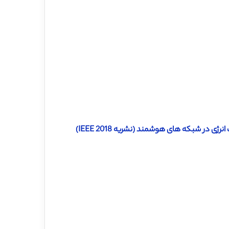
دانلود رایگان ترجمه مقاله شبیه ساز بار مسکونی هوشمند برای مدیریت انرژی در شبکه های هوشمند (نشریه IEEE 2018)