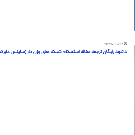
2023-03-27
دانلود رایگان ترجمه مقاله استحکام شبکه های وزن دار (ساینس دایرکت – الز