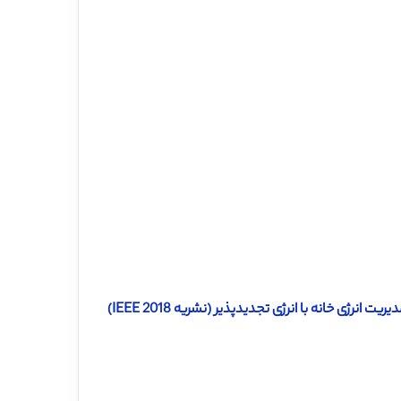
دانلود رایگان ترجمه مقاله استراتژی زمانبندی الکتریسیته برای سیستم مدیریت انرژی خانه با انرژی تجدیدپذیر (نشریه IEEE 2018)